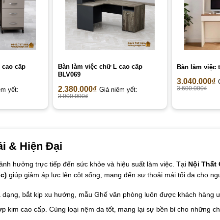
 cao cấp
Bàn làm việc chữ L cao cấp
Bàn làm việc 
BLV069
3.040.000
₫
2.380.000
₫
3.600.000
₫
êm yết:
Giá niêm yết:
3.000.000
₫
i & Hiện Đại
nh hưởng trực tiếp đến sức khỏe và hiệu suất làm việc. Tại
Nội Thất 
c)
giúp giảm áp lực lên cột sống, mang đến sự thoải mái tối đa cho ng
a dạng, bắt kịp xu hướng, mẫu Ghế văn phòng luôn được khách hàng ư
ợp kim cao cấp. Cùng loại nệm da tốt, mang lại sự bền bỉ cho những c