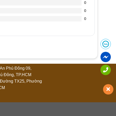
0
0
0
An Phú Đông 09,
ú Đông, TP.HCM
 Đường TX25, Phường
HCM