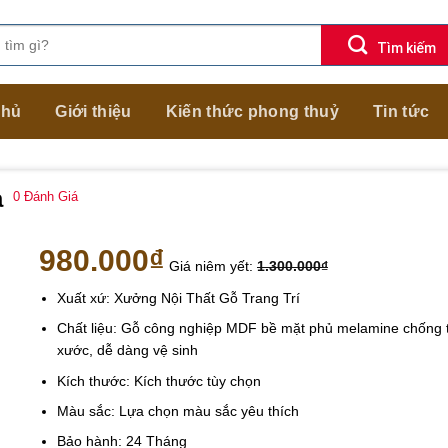
chủ
Giới thiệu
Kiến thức phong thuỷ
Tin tức
a
0
Đánh Giá
980.000
₫
Giá niêm yết:
1.300.000
₫
Xuất xứ: Xưởng Nội Thất Gỗ Trang Trí
Chất liệu: Gỗ công nghiệp MDF bề mặt phủ melamine chống 
xước, dễ dàng vệ sinh
Kích thước: Kích thước tùy chọn
Màu sắc: Lựa chọn màu sắc yêu thích
Bảo hành: 24 Tháng