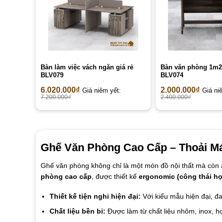
Bàn làm việc vách ngăn giá rẻ
Bàn văn phòng 1m2
BLV079
BLV074
6.020.000
₫
2.000.000
₫
Giá niêm yết:
Giá ni
7.200.000
₫
2.400.000
₫
Ghế Văn Phòng Cao Cấp – Thoải Má
Ghế văn phòng không chỉ là một món đồ nội thất mà còn ả
phòng cao cấp
, được thiết kế
ergonomic (công thái họ
Thiết kế tiện nghi hiện đại:
Với kiểu mẫu hiện đại, đ
Chất liệu bền bỉ:
Được làm từ chất liệu nhôm, inox, h