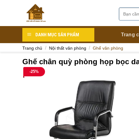
Skip
to
Tìm
Danh mục
content
kiếm:
DANH MỤC SẢN PHẨM
Trang 
/
/
Trang chủ
Nội thất văn phòng
Ghế văn phòng
Ghế chân quỳ phòng họp bọc d
-25%