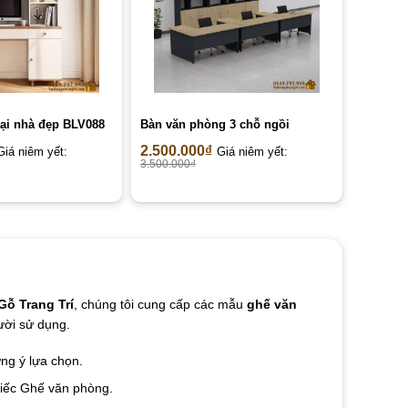
tại nhà đẹp BLV088
Bàn văn phòng 3 chỗ ngồi
2.500.000
₫
Giá niêm yết:
Giá niêm yết:
3.500.000
₫
Gỗ Trang Trí
, chúng tôi cung cấp các mẫu
ghế văn
ười sử dụng.
ng ý lựa chọn.
hiếc Ghế văn phòng.