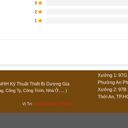
3
2
1
phẩm “Ghế chân quỳ phòng họp bọc da”
Xưởng 1: 97G 
4 trên 5 sao
5 trên 5 sao
Phường An Ph
Ty TNHH Kỹ Thuật Thiết Bị Dương Gia
Xưởng 2: 97B
 Phòng, Công Ty, Công Trình, Nhà Ở, ... )
Thới An, TP.
.444 Vị Trí :
Nội Thất Gỗ TPHCM