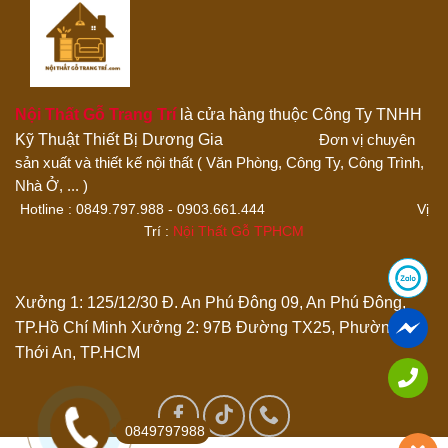
Nội Thất Gỗ Trang Trí
là cửa hàng thuộc Công Ty TNHH
Kỹ Thuật Thiết Bị Dương Gia
Đơn vị chuyên
sản xuất và thiết kế nội thất ( Văn Phòng, Công Ty, Công Trình,
Thêm ảnh đánh giá
Nhà Ở, ... )
Hotline : 0849.797.988 - 0903.661.444 Vị
Trí :
Nội Thất Gỗ TPHCM
Các định dạng ảnh được chấp nhận: jpg,png.
Name
*
Xưởng 1: 125/12/30 Đ. An Phú Đông 09, An Phú Đông,
TP.Hồ Chí Minh
Xưởng 2: 97B Đường TX25, Phường
Thới An, TP.HCM
Email
*
Lưu tên của tôi, email, và trang web trong trình duyệt này
0849797988
cho lần bình luận kế tiếp của tôi.