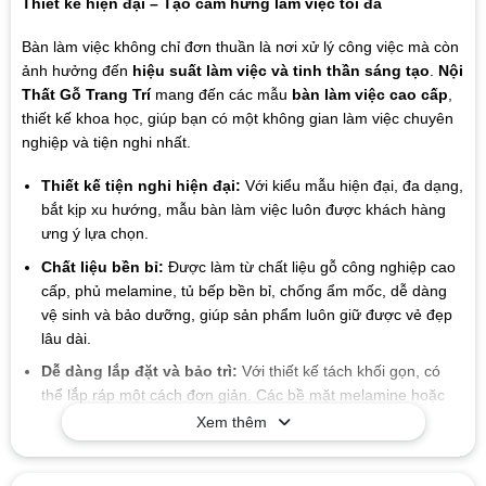
Thiết kế hiện đại – Tạo cảm hứng làm việc tối đa
Bàn làm việc không chỉ đơn thuần là nơi xử lý công việc mà còn
ảnh hưởng đến
hiệu suất làm việc và tinh thần sáng tạo
.
Nội
Thất Gỗ Trang Trí
mang đến các mẫu
bàn làm việc cao cấp
,
thiết kế khoa học, giúp bạn có một không gian làm việc chuyên
nghiệp và tiện nghi nhất.
Thiết kế tiện nghi hiện đại:
Với kiểu mẫu hiện đại, đa dạng,
bắt kịp xu hướng, mẫu bàn làm việc luôn được khách hàng
ưng ý lựa chọn.
Chất liệu bền bỉ:
Được làm từ chất liệu gỗ công nghiệp cao
cấp, phủ melamine, tủ bếp bền bỉ, chống ẩm mốc, dễ dàng
vệ sinh và bảo dưỡng, giúp sản phẩm luôn giữ được vẻ đẹp
lâu dài.
Dễ dàng lắp đặt và bảo trì:
Với thiết kế tách khối gọn, có
thể lắp ráp một cách đơn giản. Các bề mặt melamine hoặc
sơn chống thấm giúp việc vệ sinh và bảo dưỡng.
Xem thêm
Giá trị lâu dài:
Chất liệu và thiết kế của sản phẩm có tuổi thọ
cao, giúp bạn tiết kiệm chi phí trong suốt quá trình sử dụng