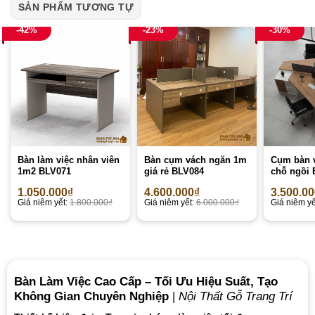
SẢN PHẨM TƯƠNG TỰ
-42%
-23%
-30%
Bàn làm việc nhân viên
Bàn cụm vách ngăn 1m
Cụm bàn 
1m2 BLV071
giá rẻ BLV084
chỗ ngồi 
1.050.000
₫
4.600.000
₫
3.500.0
Giá niêm yết:
1.800.000
₫
Giá niêm yết:
6.000.000
₫
Giá niêm yế
Bàn Làm Việc Cao Cấp – Tối Ưu Hiệu Suất, Tạo
Không Gian Chuyên Nghiệp
|
Nội Thất Gỗ Trang Trí