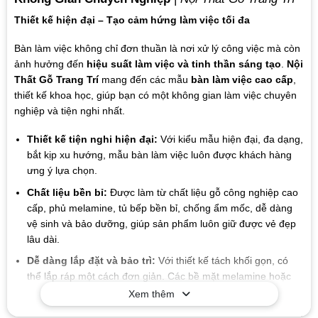
Thiết kế hiện đại – Tạo cảm hứng làm việc tối đa
Bàn làm việc không chỉ đơn thuần là nơi xử lý công việc mà còn
ảnh hưởng đến
hiệu suất làm việc và tinh thần sáng tạo
.
Nội
Thất Gỗ Trang Trí
mang đến các mẫu
bàn làm việc cao cấp
,
thiết kế khoa học, giúp bạn có một không gian làm việc chuyên
nghiệp và tiện nghi nhất.
Thiết kế tiện nghi hiện đại:
Với kiểu mẫu hiện đại, đa dạng,
bắt kịp xu hướng, mẫu bàn làm việc luôn được khách hàng
ưng ý lựa chọn.
Chất liệu bền bỉ:
Được làm từ chất liệu gỗ công nghiệp cao
cấp, phủ melamine, tủ bếp bền bỉ, chống ẩm mốc, dễ dàng
vệ sinh và bảo dưỡng, giúp sản phẩm luôn giữ được vẻ đẹp
lâu dài.
Dễ dàng lắp đặt và bảo trì:
Với thiết kế tách khối gọn, có
thể lắp ráp một cách đơn giản. Các bề mặt melamine hoặc
sơn chống thấm giúp việc vệ sinh và bảo dưỡng.
Xem thêm
Giá trị lâu dài:
Chất liệu và thiết kế của sản phẩm có tuổi thọ