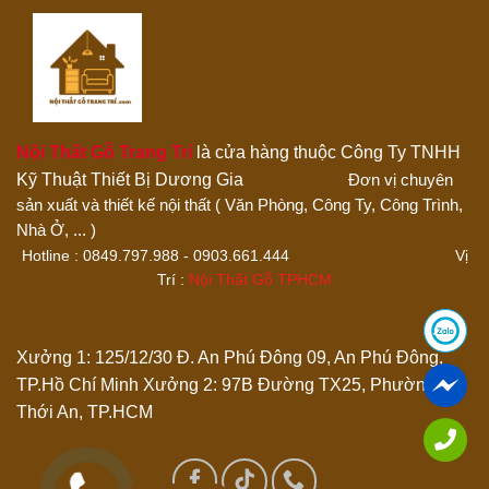
Đánh giá của bạn
Nội Thất Gỗ Trang Trí
là cửa hàng thuộc Công Ty TNHH
Kỹ Thuật Thiết Bị Dương Gia
Đơn vị chuyên
sản xuất và thiết kế nội thất ( Văn Phòng, Công Ty, Công Trình,
Thêm ảnh đánh giá
Nhà Ở, ... )
Hotline : 0849.797.988 - 0903.661.444 Vị
Trí :
Nội Thất Gỗ TPHCM
Các định dạng ảnh được chấp nhận: jpg,png.
Name
*
Xưởng 1: 125/12/30 Đ. An Phú Đông 09, An Phú Đông,
TP.Hồ Chí Minh
Xưởng 2: 97B Đường TX25, Phường
Thới An, TP.HCM
Email
*