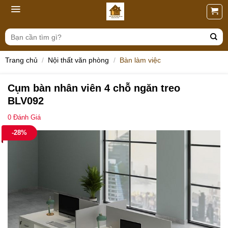
Skip
to
content
Tìm
kiếm:
Trang chủ
/
Nội thất văn phòng
/
Bàn làm việc
Cụm bàn nhân viên 4 chỗ ngăn treo
BLV092
0
Đánh Giá
-28%