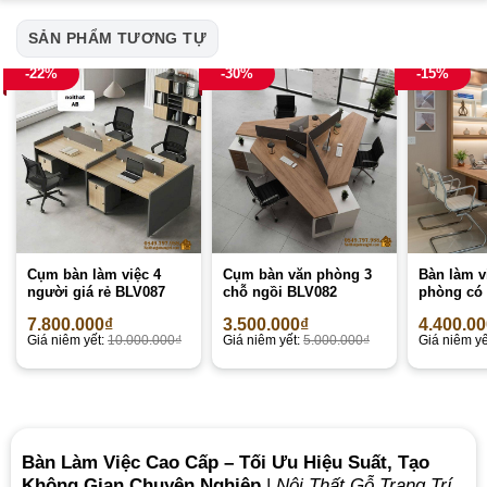
SẢN PHẨM TƯƠNG TỰ
-22%
-30%
-15%
Cụm bàn làm việc 4
Cụm bàn văn phòng 3
Bàn làm v
người giá rẻ BLV087
chỗ ngồi BLV082
phòng có 
7.800.000
₫
3.500.000
₫
4.400.0
Giá niêm yết:
10.000.000
₫
Giá niêm yết:
5.000.000
₫
Giá niêm yế
Bàn Làm Việc Cao Cấp – Tối Ưu Hiệu Suất, Tạo
Không Gian Chuyên Nghiệp
|
Nội Thất Gỗ Trang Trí