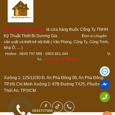
Nội Thất Gỗ Trang Trí
là cửa hàng thuộc Công Ty TNHH
Kỹ Thuật Thiết Bị Dương Gia
Đơn vị chuyên
sản xuất và thiết kế nội thất ( Văn Phòng, Công Ty, Công Trình,
Thêm ảnh đánh giá
Nhà Ở, ... )
Hotline : 0849.797.988 - 0903.661.444 Vị
Trí :
Nội Thất Gỗ TPHCM
Các định dạng ảnh được chấp nhận: jpg,png.
Name
*
Xưởng 1: 125/12/30 Đ. An Phú Đông 09, An Phú Đông,
TP.Hồ Chí Minh
Xưởng 2: 97B Đường TX25, Phường
Thới An, TP.HCM
Email
*
Lưu tên của tôi, email, và trang web trong trình duyệt này
0849797988
cho lần bình luận kế tiếp của tôi.