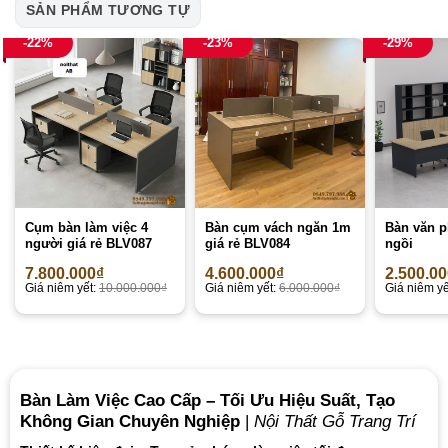
SẢN PHẨM TƯƠNG TỰ
-22%
-23%
-29%
Cụm bàn làm việc 4
Bàn cụm vách ngăn 1m
Bàn văn p
người giá rẻ BLV087
giá rẻ BLV084
ngồi
7.800.000
₫
4.600.000
₫
2.500.0
Giá niêm yết:
10.000.000
₫
Giá niêm yết:
6.000.000
₫
Giá niêm yế
Bàn Làm Việc Cao Cấp – Tối Ưu Hiệu Suất, Tạo
Không Gian Chuyên Nghiệp
|
Nội Thất Gỗ Trang Trí