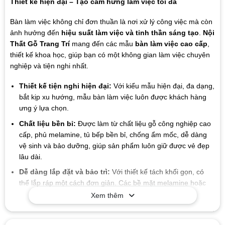
Thiết kế hiện đại – Tạo cảm hứng làm việc tối đa
Bàn làm việc không chỉ đơn thuần là nơi xử lý công việc mà còn
ảnh hưởng đến
hiệu suất làm việc và tinh thần sáng tạo
.
Nội
Thất Gỗ Trang Trí
mang đến các mẫu
bàn làm việc cao cấp
,
thiết kế khoa học, giúp bạn có một không gian làm việc chuyên
nghiệp và tiện nghi nhất.
Thiết kế tiện nghi hiện đại:
Với kiểu mẫu hiện đại, đa dạng,
bắt kịp xu hướng, mẫu bàn làm việc luôn được khách hàng
ưng ý lựa chọn.
Chất liệu bền bỉ:
Được làm từ chất liệu gỗ công nghiệp cao
cấp, phủ melamine, tủ bếp bền bỉ, chống ẩm mốc, dễ dàng
vệ sinh và bảo dưỡng, giúp sản phẩm luôn giữ được vẻ đẹp
lâu dài.
Dễ dàng lắp đặt và bảo trì:
Với thiết kế tách khối gọn, có
thể lắp ráp một cách đơn giản. Các bề mặt melamine hoặc
sơn chống thấm giúp việc vệ sinh và bảo dưỡng.
Xem thêm
Giá trị lâu dài:
Chất liệu và thiết kế của sản phẩm có tuổi thọ
cao, giúp bạn tiết kiệm chi phí trong suốt quá trình sử dụng