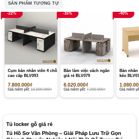
SẢN PHẨM TƯƠNG TỰ
-22%
-16%
-40%
Cụm bàn nhân viên 4 chỗ
Bàn làm việc vách ngăn
Bàn nhân 
cao cấp BLV093
giá rẻ BLV079
kéo BLV0
7.800.000
₫
6.020.000
₫
1.080.0
Giá niêm yết:
10.000.000
₫
Giá niêm yết:
7.200.000
₫
Giá niêm yế
Tủ locker gỗ giá rẻ
Tủ Hồ Sơ Văn Phòng – Giải Pháp Lưu Trữ Gọn