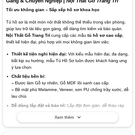
Gàng & Chuyên Nghiệp |
Nội Thất Gỗ Trang Trí
Tối ưu không gian – Sắp xếp hồ sơ khoa học
Tủ hồ sơ là một món nội thất không thể thiếu trong văn phòng,
giúp lưu trữ tài liệu gọn gàng, dễ dàng tìm kiếm và bảo quản.
Nội Thất Gỗ Trang Trí
cung cấp các mẫu
tủ hồ sơ cao cấp
,
thiết kế hiện đại, phù hợp với mọi không gian làm việc.
Thiết kế tiện nghi hiện đại:
Với kiểu mẫu hiện đại, đa dạng,
bắt kịp xu hướng, mẫu Tủ Hồ Sơ luôn được khách hàng ưng
ý lựa chọn.
Chất liệu bền bỉ:
–
Được làm Gỗ tự nhiên, Gỗ MDF lõi xanh cao cấp.
–
Bề mặt phủ Melamine, Veneer, sơn PU chống trầy xước, dễ
lau chùi.
Dễ dàng lắp đặt và bảo trì:
Lắp đặt đơn giản, dễ tháo ráp
Giá trị lâu dài:
Chất liệu và thiết kế của sản phẩm có tuổi thọ
Xem thêm
cao, giúp bạn tiết kiệm chi phí trong suốt quá trình sử dụng
mà không cần lo lắng về sự hao mòn hay hư hỏng.