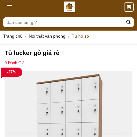
Skip
to
content
Tìm
kiếm:
Trang chủ
/
Nội thất văn phòng
/
Tủ hồ sơ
Tủ locker gỗ giá rẻ
0
Đánh Giá
-27%