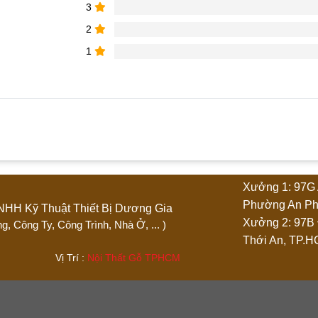
3
2
1
hẩm “Tủ hồ sơ di động 3 ngăn vân gỗ”
Xưởng 1: 97G 
4 trên 5 sao
5 trên 5 sao
Phường An Ph
Ty TNHH Kỹ Thuật Thiết Bị Dương Gia
Xưởng 2: 97B
 Phòng, Công Ty, Công Trình, Nhà Ở, ... )
Thới An, TP.
.444 Vị Trí :
Nội Thất Gỗ TPHCM