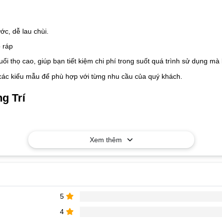
c, dễ lau chùi.
 ráp
tuổi thọ cao, giúp bạn tiết kiệm chi phí trong suốt quá trình sử dụng 
các kiểu mẫu để phù hợp với từng nhu cầu của quý khách.
g Trí
Xem thêm
à nhận báo giá tốt nhất!
5
4