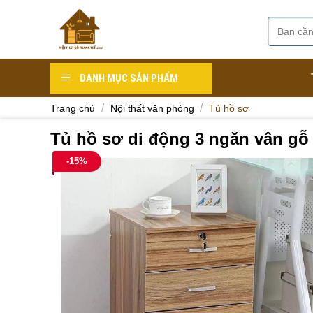
Skip
to
Tìm
Danh mục
content
kiếm:
DANH MỤC SẢN PHẨM
/
/
Trang chủ
Nội thất văn phòng
Tủ hồ sơ
Tủ hồ sơ di động 3 ngăn vân gỗ
-15%