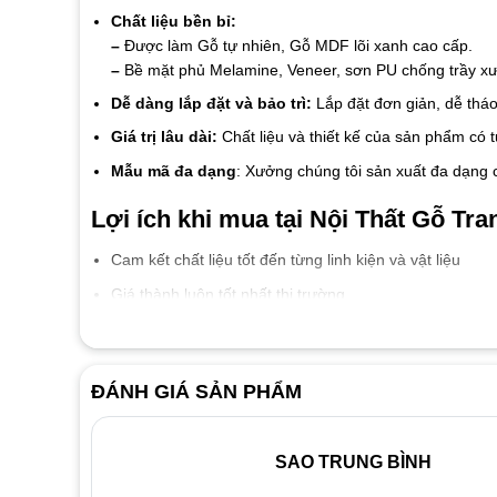
Chất liệu bền bỉ:
–
Được làm Gỗ tự nhiên, Gỗ MDF lõi xanh cao cấp.
–
Bề mặt phủ Melamine, Veneer, sơn PU chống trầy xướ
Dễ dàng lắp đặt và bảo trì:
Lắp đặt đơn giản, dễ tháo
Giá trị lâu dài:
Chất liệu và thiết kế của sản phẩm có 
Mẫu mã đa dạng
: Xưởng chúng tôi sản xuất đa dạng 
Lợi ích khi mua tại Nội Thất Gỗ Tran
Cam kết chất liệu tốt đến từng linh kiện và vật liệu
Giá thành luôn tốt nhất thị trường
Đội ngũ nhân viên nhiệt tình thân thiện
Dịch vụ bảo hành 2 năm, bảo trì trọn đời.
ĐÁNH GIÁ SẢN PHẨM
Liên hệ ngay với
Nội Thất Gỗ Trang Trí
để được tư vấn v
SAO TRUNG BÌNH