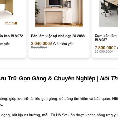
Cụm bàn làm v
ăn kéo BLV072
Bàn làm việc tại nhà đẹp BLV088
BLV087
3.040.000
₫
êm yết:
Giá niêm yết:
7.800.000
₫
3.600.000
₫
10.000.000
₫
Lưu Trữ Gọn Gàng & Chuyên Nghiệp |
Nội Th
hòng, giúp lưu trữ tài liệu gọn gàng, dễ dàng tìm kiếm và bảo quản.
Nội
c.
a dạng, bắt kịp xu hướng, mẫu Tủ Hồ Sơ luôn được khách hàng ưng ý 