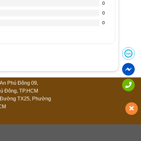
0
0
0
An Phú Đông 09,
ú Đông, TP.HCM
 Đường TX25, Phường
HCM