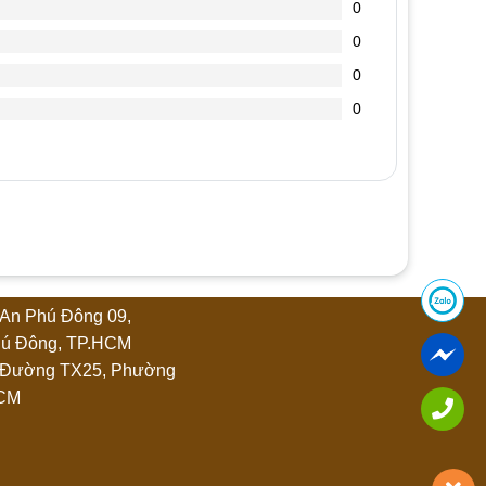
0
0
0
0
An Phú Đông 09,
ú Đông, TP.HCM
 Đường TX25, Phường
HCM