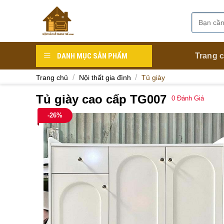
Skip
to
Tìm
Danh mục
content
kiếm:
DANH MỤC SẢN PHẨM
Trang 
/
/
Trang chủ
Nội thất gia đình
Tủ giày
Tủ giày cao cấp TG007
0
Đánh Giá
-26%