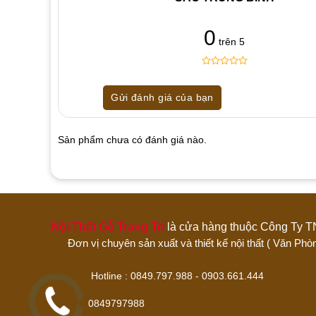
0
trên 5
0
5
0
out
Gửi đánh giá của bạn
of
based
on
customer
Sản phẩm chưa có đánh giá nào.
ratings
Hãy là người đánh giá đầu tiên cho sản p
1 trên 5 sao
2 trên 5 sao
3 trên 5 sao
Nội Thất Gỗ Trang Trí
là cửa hàng thuộc Công 
Đánh giá của bạn
Đơn vị chuyên sản xuất và thiết kế nội thất ( Văn
Hotline : 0849.797.988 - 0903.661
0849797988