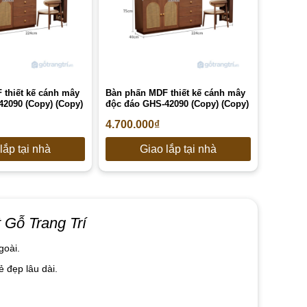
 thiết kế cánh mây
Bàn phấn MDF thiết kế cánh mây
2090 (Copy) (Copy)
độc đáo GHS-42090 (Copy) (Copy)
4.700.000
₫
lắp tại nhà
Giao lắp tại nhà
 Gỗ Trang Trí
goài.
 đẹp lâu dài.