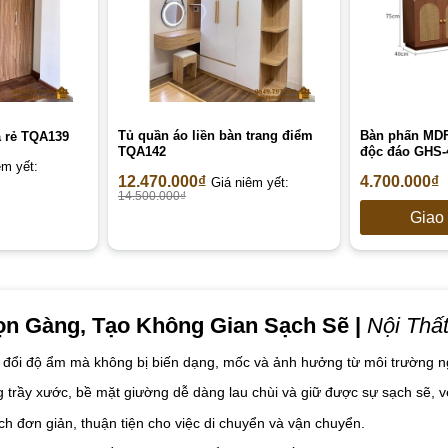
Tủ quần áo liền bàn trang điểm
Bàn phấn MDF
á rẻ TQA139
TQA142
độc đáo GHS-4
êm yết:
12.470.000
₫
4.700.000
₫
Giá niêm yết:
14.500.000
₫
Giao 
ọn Gàng, Tạo Không Gian Sạch Sẽ |
Nội Thất
 đổi độ ẩm mà không bị biến dạng, mốc và ảnh hưởng từ môi trường n
trầy xước, bề mặt giường dễ dàng lau chùi và giữ được sự sạch sẽ, vẻ
ch đơn giản, thuận tiện cho việc di chuyển và vận chuyển.