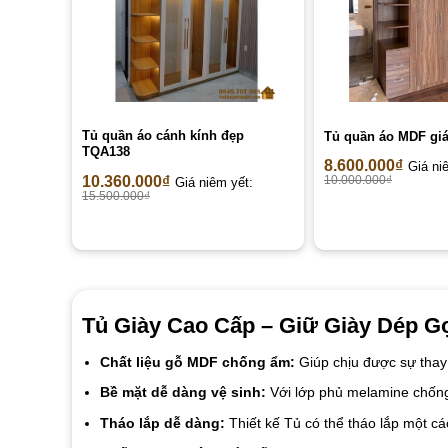
Tủ quần áo cánh kính đẹp
Tủ quần áo MDF gi
TQA138
8.600.000
₫
Giá ni
10.360.000
₫
10.000.000
₫
Giá niêm yết:
15.500.000
₫
Tủ Giày Cao Cấp – Giữ Giày Dép G
Chất liệu gỗ MDF chống ẩm:
Giúp chịu được sự thay
Bề mặt dễ dàng vệ sinh:
Với lớp phủ melamine chống 
Tháo lắp dễ dàng:
Thiết kế Tủ có thể tháo lắp một cá