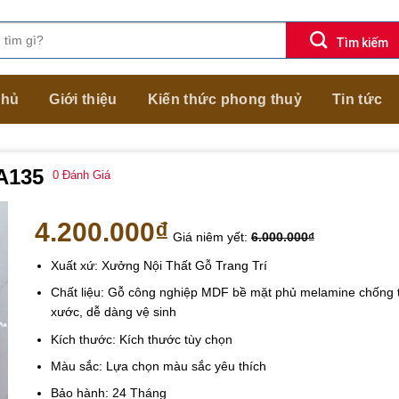
chủ
Giới thiệu
Kiến thức phong thuỷ
Tin tức
A135
0
Đánh Giá
4.200.000
₫
Giá niêm yết:
6.000.000
₫
Xuất xứ: Xưởng Nội Thất Gỗ Trang Trí
Chất liệu: Gỗ công nghiệp MDF bề mặt phủ melamine chống 
xước, dễ dàng vệ sinh
Kích thước: Kích thước tùy chọn
Màu sắc: Lựa chọn màu sắc yêu thích
Bảo hành: 24 Tháng