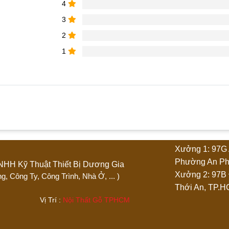
4
3
2
1
phẩm “Tủ quần áo 3 cánh 1m6 x 2m TQA135”
Xưởng 1: 97G 
4 trên 5 sao
5 trên 5 sao
Phường An Ph
Ty TNHH Kỹ Thuật Thiết Bị Dương Gia
Xưởng 2: 97B
 Phòng, Công Ty, Công Trình, Nhà Ở, ... )
Thới An, TP.
.444 Vị Trí :
Nội Thất Gỗ TPHCM