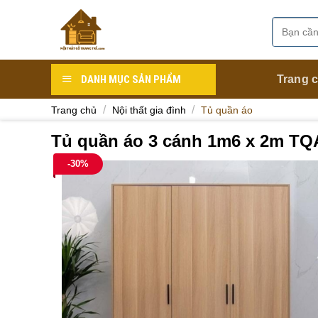
Skip
to
Tìm
Danh mục
content
kiếm:
DANH MỤC SẢN PHẨM
Trang 
/
/
Trang chủ
Nội thất gia đình
Tủ quần áo
Tủ quần áo 3 cánh 1m6 x 2m TQ
-30%