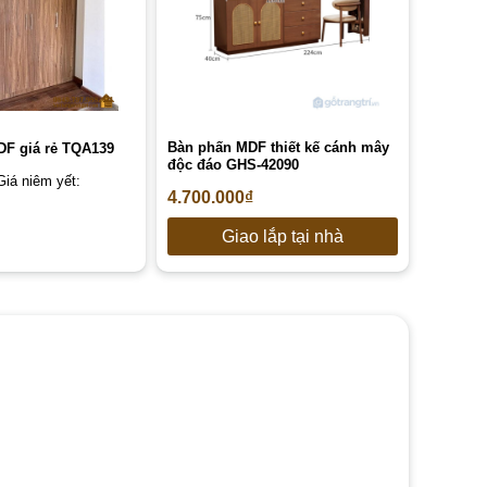
Bàn phấn MDF thiết kế cánh mây
DF giá rẻ TQA139
độc đáo GHS-42090
Giá niêm yết:
4.700.000
₫
Giao lắp tại nhà