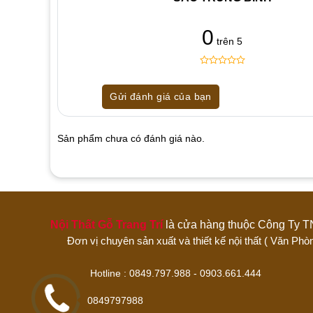
0
trên 5
0
5
0
out
Gửi đánh giá của bạn
of
based
on
customer
Sản phẩm chưa có đánh giá nào.
ratings
Hãy là người đánh giá đầu tiên cho sản 
1 trên 5 sao
2 trên 5 sao
3 trên 5 sao
Nội Thất Gỗ Trang Trí
là cửa hàng thuộc Công 
Đánh giá của bạn
Đơn vị chuyên sản xuất và thiết kế nội thất ( Văn
Hotline : 0849.797.988 - 0903.661
0849797988