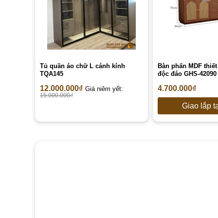
Tủ quần áo chữ L cánh kính
Bàn phấn MDF thiết
TQA145
độc đáo GHS-42090 
12.000.000
₫
4.700.000
₫
Giá niêm yết:
15.000.000
₫
Giao lắp t