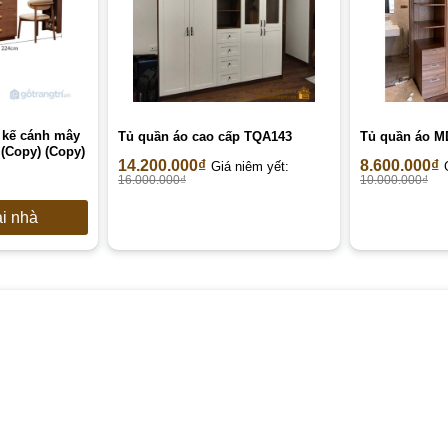
 kế cánh mây
Tủ quần áo cao cấp TQA143
Tủ quần áo M
(Copy) (Copy)
14.200.000
₫
8.600.000
₫
Giá niêm yết:
16.000.000
₫
10.000.000
₫
ại nhà