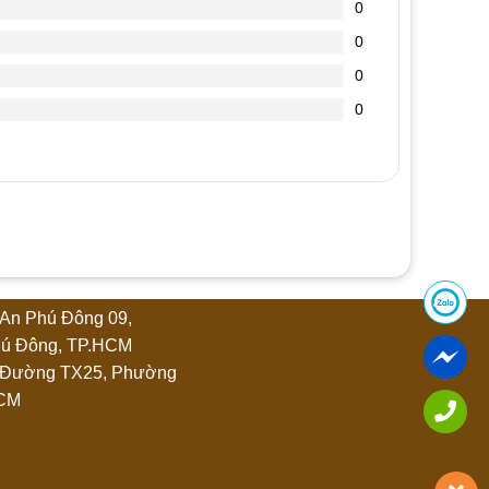
0
0
0
0
An Phú Đông 09,
ú Đông, TP.HCM
 Đường TX25, Phường
HCM