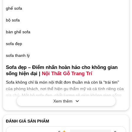
ghế sofa
bộ sofa
bàn ghế sofa
sofa đẹp
sofa thanh lý
Sofa đẹp – Điểm nhấn hoàn hảo cho không gian
sống hiện đại |
Nội Thất Gỗ Trang Trí
Sofa không chỉ là món nội thất đơn thuần mà còn là “trái tim”
của phòng khách, nơi thể hiện gu thẩm mỹ và cá tính riêng của
gia chủ. Một bộ sofa đẹp, chất lượng sẽ giúp không gian sống
Xem thêm
thêm đẳng cấp, tiện nghi và ấm cúng. Tại
Nội Thất Gỗ Trang
Trí
, chúng tôi cung cấp đa dạng các mẫu
sofa phòng khách
hiện đại, cao cấp, đáp ứng nhu cầu của mọi gia đình Việt.
ĐÁNH GIÁ SẢN PHẨM
1. Đa dạng mẫu mã và phong cách thiết kế