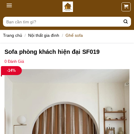
Skip
to
content
Tìm
kiếm:
Trang chủ
/
Nội thất gia đình
/
Ghế sofa
Sofa phòng khách hiện đại SF019
0
Đánh Giá
-14%