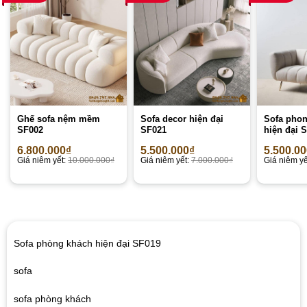
Ghế sofa nệm mềm
Sofa decor hiện đại
Sofa phon
SF002
SF021
hiện đại 
6.800.000
₫
5.500.000
₫
5.500.0
Giá niêm yết:
10.000.000
₫
Giá niêm yết:
7.000.000
₫
Giá niêm yế
Sofa phòng khách hiện đại SF019
sofa
sofa phòng khách