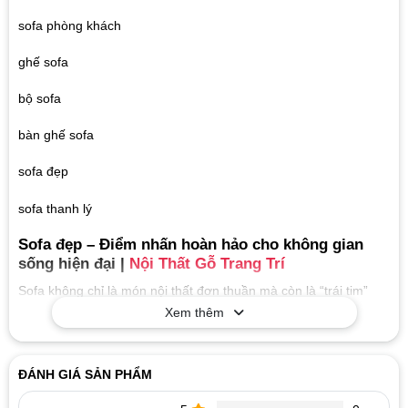
sofa phòng khách
ghế sofa
bộ sofa
bàn ghế sofa
sofa đẹp
sofa thanh lý
Sofa đẹp – Điểm nhấn hoàn hảo cho không gian
sống hiện đại |
Nội Thất Gỗ Trang Trí
Sofa không chỉ là món nội thất đơn thuần mà còn là “trái tim”
của phòng khách, nơi thể hiện gu thẩm mỹ và cá tính riêng của
Xem thêm
gia chủ. Một bộ sofa đẹp, chất lượng sẽ giúp không gian sống
thêm đẳng cấp, tiện nghi và ấm cúng. Tại
Nội Thất Gỗ Trang
Trí
, chúng tôi cung cấp đa dạng các mẫu
sofa phòng khách
ĐÁNH GIÁ SẢN PHẨM
hiện đại, cao cấp, đáp ứng nhu cầu của mọi gia đình Việt.