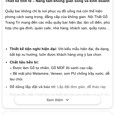
Thiết kế tinh tế – Nâng tầm không gian sống và kinh doanh
Quầy bar không chỉ là nơi phục vụ đồ uống mà còn thể hiện
phong cách sang trọng, đẳng cấp của không gian. Nội Thất Gỗ
Trang Trí mang đến các mẫu quầy bar hiện đại, tân cổ điển, phù
hợp cho gia đình, quán cafe, nhà hàng, khách sạn, quầy rượu…
Thiết kế tiện nghi hiện đại:
Với kiểu mẫu hiện đại, đa dạng,
bắt kịp xu hướng, luôn được khách hàng ưng ý lựa chọn.
Chất liệu bền bỉ:
–
Được làm Gỗ tự nhiên, Gỗ MDF lõi xanh cao cấp.
–
Bề mặt phủ Melamine, Veneer, sơn PU chống trầy xước, dễ
lau chùi.
Dễ dàng lắp đặt và bảo trì:
Lắp đặt đơn giản, dễ tháo ráp
Giá trị lâu dài:
Chất liệu và thiết kế của sản phẩm có tuổi thọ
Xem thêm
cao, giúp bạn tiết kiệm chi phí trong suốt quá trình sử dụng
mà không cần lo lắng về sự hao mòn hay hư hỏng.
Mẫu mã đa dạng
: Xưởng chúng tôi sản xuất đa dạng các