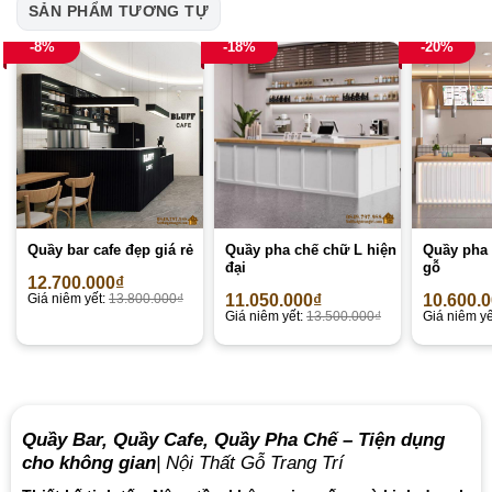
SẢN PHẨM TƯƠNG TỰ
-8%
-18%
-20%
Quầy bar cafe đẹp giá rẻ
Quầy pha chế chữ L hiện
Quầy pha 
đại
gỗ
12.700.000
₫
Giá niêm yết:
13.800.000
₫
11.050.000
₫
10.600.
Giá niêm yết:
13.500.000
₫
Giá niêm yế
Quầy Bar, Quầy Cafe, Quầy Pha Chế – Tiện dụng
cho không gian
| Nội Thất Gỗ Trang Trí