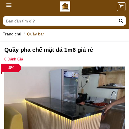
Skip
to
content
Tìm
kiếm:
Trang chủ
/
Quầy bar
Quầy pha chế mặt đá 1m6 giá rẻ
0
Đánh Giá
-8%