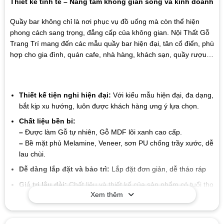
Thiết kế tinh tế – Nâng tầm không gian sống và kinh doanh
Quầy bar không chỉ là nơi phục vụ đồ uống mà còn thể hiện
phong cách sang trọng, đẳng cấp của không gian. Nội Thất Gỗ
Trang Trí mang đến các mẫu quầy bar hiện đại, tân cổ điển, phù
hợp cho gia đình, quán cafe, nhà hàng, khách sạn, quầy rượu…
Thiết kế tiện nghi hiện đại:
Với kiểu mẫu hiện đại, đa dạng,
bắt kịp xu hướng, luôn được khách hàng ưng ý lựa chọn.
Chất liệu bền bỉ:
–
Được làm Gỗ tự nhiên, Gỗ MDF lõi xanh cao cấp.
–
Bề mặt phủ Melamine, Veneer, sơn PU chống trầy xước, dễ
lau chùi.
Dễ dàng lắp đặt và bảo trì:
Lắp đặt đơn giản, dễ tháo ráp
Giá trị lâu dài:
Chất liệu và thiết kế của sản phẩm có tuổi thọ
Xem thêm
cao, giúp bạn tiết kiệm chi phí trong suốt quá trình sử dụng
mà không cần lo lắng về sự hao mòn hay hư hỏng.
Mẫu mã đa dạng
: Xưởng chúng tôi sản xuất đa dạng các