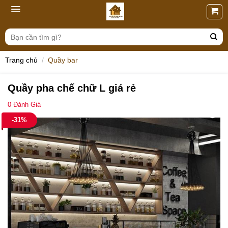
Skip
to
content
Tìm
kiếm:
Trang chủ
/
Quầy bar
Quầy pha chế chữ L giá rẻ
0
Đánh Giá
-31%