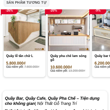
SẢN PHẨM TƯƠNG TỰ
-26%
-20%
-9%
Quầy lễ tân chữ L
Quầy pha chế lam sóng
Quầy bar t
gỗ
5.800.000
₫
6.200.0
Giá niêm yết:
7.800.000
₫
10.600.000
₫
Giá niêm yế
Giá niêm yết:
13.200.000
₫
Quầy Bar, Quầy Cafe, Quầy Pha Chế – Tiện dụng
cho không gian
| Nội Thất Gỗ Trang Trí