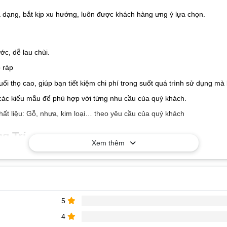
a dạng, bắt kịp xu hướng, luôn được khách hàng ưng ý lựa chọn.
c, dễ lau chùi.
 ráp
tuổi thọ cao, giúp bạn tiết kiệm chi phí trong suốt quá trình sử dụng 
các kiểu mẫu để phù hợp với từng nhu cầu của quý khách.
hất liệu: Gỗ, nhựa, kim loại… theo yêu cầu của quý khách
g Trí
Xem thêm
5
4
rí
để được tư vấn và nhận báo giá tốt nhất!