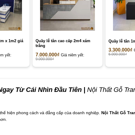
2m x 1m2 giá
Quầy lễ tân cao cấp 2m4 xám
Quầy lễ tân 1
trắng
3.300.000
₫
7.000.000
₫
6.000.000
₫
êm yết:
Giá niêm yết:
9.000.000
₫
gay Từ Cái Nhìn Đầu Tiên
|
Nội Thất Gỗ Tran
n thể hiện phong cách và đẳng cấp của doanh nghiệp.
Nội Thất Gỗ Tran
hơn.