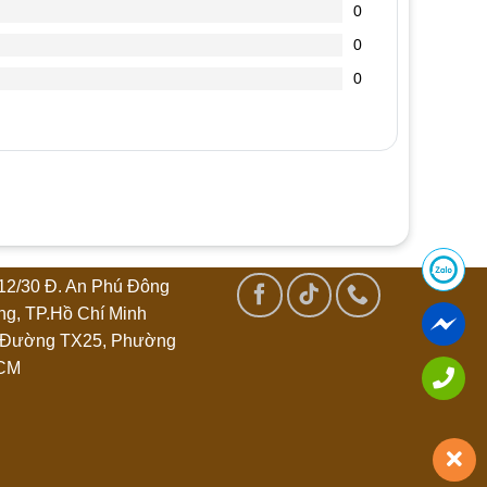
0
0
0
12/30 Đ. An Phú Đông
ng, TP.Hồ Chí Minh
 Đường TX25, Phường
HCM