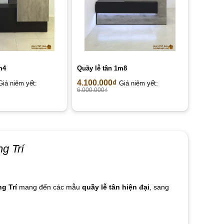
m4
Quầy lễ tân 1m8
4.100.000
₫
Giá niêm yết:
Giá niêm yết:
6.000.000
₫
g Trí
g Trí
mang đến các mẫu
quầy lễ tân hiện đại
, sang