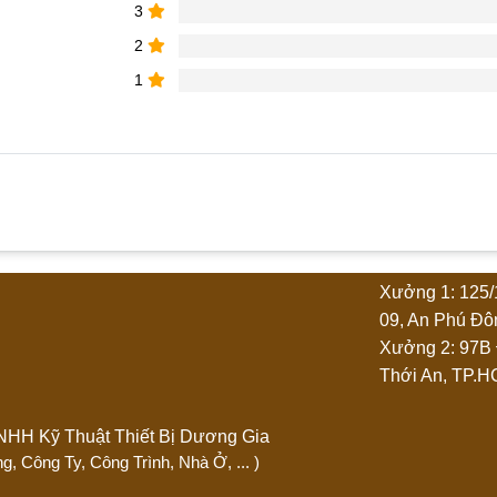
3
2
1
phẩm “Quầy lễ tân 3m lam sóng nhựa”
Xưởng 1: 125/
4 trên 5 sao
5 trên 5 sao
09, An Phú Đô
Xưởng 2: 97B
Thới An, TP.
Ty TNHH Kỹ Thuật Thiết Bị Dương Gia
 Phòng, Công Ty, Công Trình, Nhà Ở, ... )