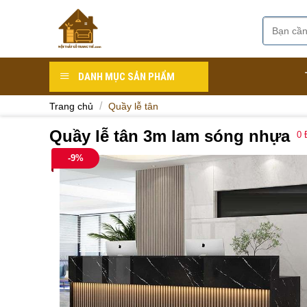
Skip
to
Tìm
Danh mục
content
kiếm:
DANH MỤC SẢN PHẨM
/
Trang chủ
Quầy lễ tân
Quầy lễ tân 3m lam sóng nhựa
0
Đ
-9%