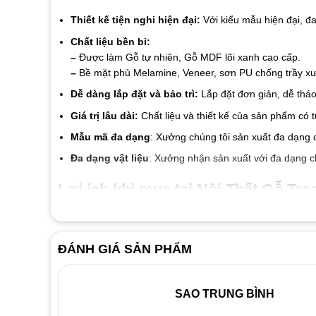
Thiết kế tiện nghi hiện đại:
Với kiểu mẫu hiện đại, đ
Chất liệu bền bỉ:
–
Được làm Gỗ tự nhiên, Gỗ MDF lõi xanh cao cấp.
–
Bề mặt phủ Melamine, Veneer, sơn PU chống trầy xướ
Dễ dàng lắp đặt và bảo trì:
Lắp đặt đơn giản, dễ tháo
Giá trị lâu dài:
Chất liệu và thiết kế của sản phẩm có 
Mẫu mã đa dạng
: Xưởng chúng tôi sản xuất đa dạng 
Đa dạng vật liệu
: Xưởng nhận sản xuất với đa dạng c
Lợi ích khi mua tại Nội Thất Gỗ Tran
Cam kết chất liệu tốt đến từng linh kiện và vật liệu
Giá thành luôn tốt nhất thị trường
ĐÁNH GIÁ SẢN PHẨM
Đội ngũ nhân viên nhiệt tình thân thiện
Dịch vụ bảo hành 2 năm, bảo trì trọn đời.
SAO TRUNG BÌNH
Liên hệ ngay với
Nội Thất Gỗ Trang T