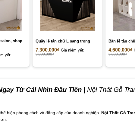
 salon, shop
Quầy lễ tân chữ L sang trọng
Bàn lễ tân chữ
7.300.000
₫
4.600.000
₫
Giá niêm yết:
9.000.000
₫
5.800.000
₫
êm yết:
gay Từ Cái Nhìn Đầu Tiên
|
Nội Thất Gỗ Tran
n thể hiện phong cách và đẳng cấp của doanh nghiệp.
Nội Thất Gỗ Tran
hơn.