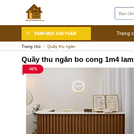
Skip
to
Tìm
Danh mục
content
kiếm:
DANH MỤC SẢN PHẨM
Trang 
/
Trang chủ
Quầy thu ngân
Quầy thu ngân bo cong 1m4 la
-41%