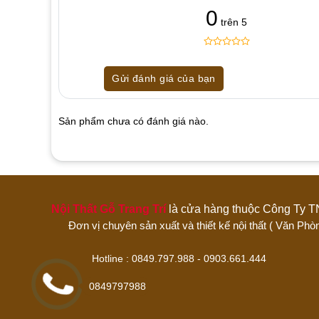
0
trên 5
0
5
0
out
Gửi đánh giá của bạn
of
based
on
customer
Sản phẩm chưa có đánh giá nào.
ratings
Hãy là người đánh giá đầu tiên cho sản 
1 trên 5 sao
2 trên 5 sao
3 trên 5 sao
Nội Thất Gỗ Trang Trí
là cửa hàng thuộc Công 
Đánh giá của bạn
Đơn vị chuyên sản xuất và thiết kế nội thất ( Văn
Hotline : 0849.797.988 - 0903.661
0849797988