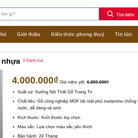
chủ
Giới thiệu
Kiến thức phong thuỷ
Tin tức
m nhựa
0
Đánh Giá
4.000.000
₫
Giá niêm yết:
6.800.000
₫
Xuất xứ: Xưởng Nội Thất Gỗ Trang Trí
Chất liệu: Gỗ công nghiệp MDF bề mặt phủ melamine chống 
xước, dễ dàng vệ sinh
Kích thước: Kích thước tùy chọn
Màu sắc: Lựa chọn màu sắc yêu thích
Bảo hành: 24 Tháng