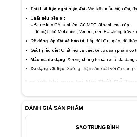
Thiết kế tiện nghi hiện đại:
Với kiểu mẫu hiện đại, đ
Chất liệu bền bỉ:
–
Được làm Gỗ tự nhiên, Gỗ MDF lõi xanh cao cấp.
–
Bề mặt phủ Melamine, Veneer, sơn PU chống trầy xướ
Dễ dàng lắp đặt và bảo trì:
Lắp đặt đơn giản, dễ tháo
Giá trị lâu dài:
Chất liệu và thiết kế của sản phẩm có 
Mẫu mã đa dạng
: Xưởng chúng tôi sản xuất đa dạng 
Đa dạng vật liệu
: Xưởng nhận sản xuất với đa dạng c
Lợi ích khi mua tại Nội Thất Gỗ Tran
Cam kết chất liệu tốt đến từng linh kiện và vật liệu
Giá thành luôn tốt nhất thị trường
ĐÁNH GIÁ SẢN PHẨM
Đội ngũ nhân viên nhiệt tình thân thiện
Dịch vụ bảo hành 2 năm, bảo trì trọn đời.
SAO TRUNG BÌNH
Liên hệ ngay với
Nội Thất Gỗ Trang Trí
để được tư vấn v