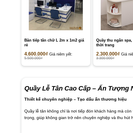
Bàn tiếp tân chữ L 2m x 1m2 giá
Quầy thu ngân spa,
rẻ
thời trang
4.600.000
₫
2.300.000
₫
Giá niêm yết:
Giá ni
5.500.000
₫
3.300.000
₫
Quầy Lễ Tân Cao Cấp –
Ấn Tượng N
Thiết kế chuyên nghiệp – Tạo dấu ấn thương hiệu
Quầy lễ tân không chỉ là nơi tiếp đón khách hàng mà cò
trọng, giúp không gian trở nên chuyên nghiệp và thu hút 