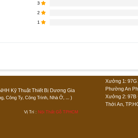
3
2
1
phẩm “Quầy thu ngân bo cong 1m4 lam nhựa”
Xưởng 1: 97G 
4 trên 5 sao
5 trên 5 sao
Phường An Ph
Ty TNHH Kỹ Thuật Thiết Bị Dương Gia
Xưởng 2: 97B
 Phòng, Công Ty, Công Trình, Nhà Ở, ... )
Thới An, TP.
.444 Vị Trí :
Nội Thất Gỗ TPHCM