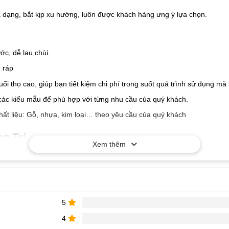
a dạng, bắt kịp xu hướng, luôn được khách hàng ưng ý lựa chọn.
c, dễ lau chùi.
 ráp
tuổi thọ cao, giúp bạn tiết kiệm chi phí trong suốt quá trình sử dụng 
các kiểu mẫu để phù hợp với từng nhu cầu của quý khách.
hất liệu: Gỗ, nhựa, kim loại… theo yêu cầu của quý khách
g Trí
Xem thêm
5
4
à nhận báo giá tốt nhất!