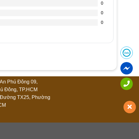
0
0
0
An Phú Đông 09,
ú Đông, TP.HCM
 Đường TX25, Phường
HCM