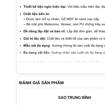
Thiết kế tiện nghi hiện đại:
Với kiểu mẫu hiện đại, đ
Chất liệu bền bỉ:
–
Được làm Gỗ tự nhiên, Gỗ MDF lõi xanh cao cấp.
–
Bề mặt phủ Melamine, Veneer, sơn PU chống trầy xướ
Dễ dàng lắp đặt và bảo trì:
Lắp đặt đơn giản, dễ tháo
Giá trị lâu dài:
Chất liệu và thiết kế của sản phẩm có 
Mẫu mã đa dạng
: Xưởng chúng tôi sản xuất đa dạng 
Đa dạng vật liệu
: Xưởng nhận sản xuất với đa dạng c
Lợi ích khi mua tại Nội Thất Gỗ Tran
Cam kết chất liệu tốt đến từng linh kiện và vật liệu
Giá thành luôn tốt nhất thị trường
ĐÁNH GIÁ SẢN PHẨM
Đội ngũ nhân viên nhiệt tình thân thiện
Dịch vụ bảo hành 2 năm, bảo trì trọn đời.
SAO TRUNG BÌNH
Liên hệ ngay với
Nội Thất Gỗ Trang T