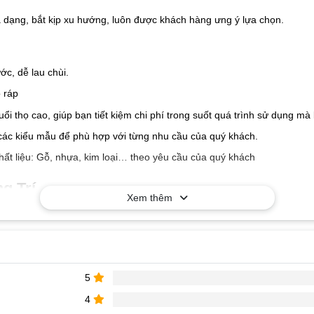
a dạng, bắt kịp xu hướng, luôn được khách hàng ưng ý lựa chọn.
c, dễ lau chùi.
 ráp
tuổi thọ cao, giúp bạn tiết kiệm chi phí trong suốt quá trình sử dụng 
các kiểu mẫu để phù hợp với từng nhu cầu của quý khách.
hất liệu: Gỗ, nhựa, kim loại… theo yêu cầu của quý khách
g Trí
Xem thêm
5
4
rí
để được tư vấn và nhận báo giá tốt nhất!