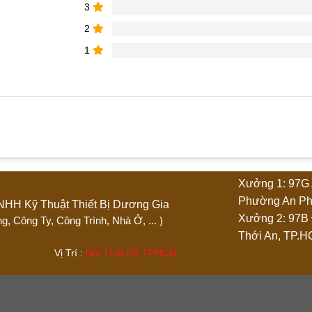
3
2
1
phẩm “Quầy bar cong chữ L”
Xưởng 1: 97G 
4 trên 5 sao
5 trên 5 sao
Phường An Ph
Ty TNHH Kỹ Thuật Thiết Bị Dương Gia
Xưởng 2: 97B
 Phòng, Công Ty, Công Trình, Nhà Ở, ... )
Thới An, TP.
.444 Vị Trí :
Nội Thất Gỗ TPHCM