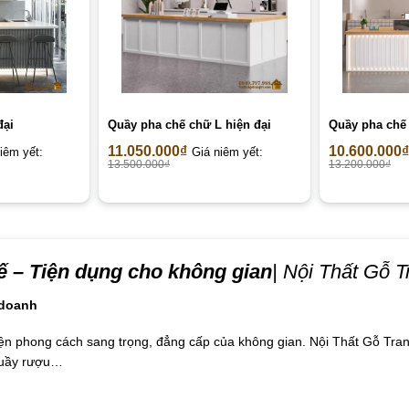
đại
Quầy pha chế chữ L hiện đại
Quầy pha chế
11.050.000
₫
10.600.000
₫
iêm yết:
Giá niêm yết:
13.500.000
₫
13.200.000
₫
 – Tiện dụng cho không gian
| Nội Thất Gỗ T
 doanh
ện phong cách sang trọng, đẳng cấp của không gian. Nội Thất Gỗ Tran
 quầy rượu…