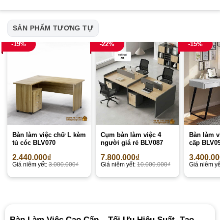
SẢN PHẨM TƯƠNG TỰ
-19%
-22%
-15%
Bàn làm việc chữ L kèm
Cụm bàn làm việc 4
Bàn làm v
tủ cóc BLV070
người giá rẻ BLV087
cấp BLV0
2.440.000
₫
7.800.000
₫
3.400.0
Giá niêm yết:
3.000.000
₫
Giá niêm yết:
10.000.000
₫
Giá niêm yế
Bàn Làm Việc Cao Cấp – Tối Ưu Hiệu Suất, Tạo