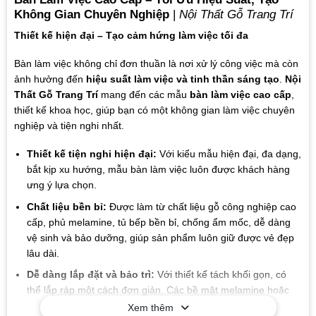
Không Gian Chuyên Nghiệp
|
Nội Thất Gỗ Trang Trí
Thiết kế hiện đại – Tạo cảm hứng làm việc tối đa
Bàn làm việc không chỉ đơn thuần là nơi xử lý công việc mà còn
ảnh hưởng đến
hiệu suất làm việc và tinh thần sáng tạo
.
Nội
Thất Gỗ Trang Trí
mang đến các mẫu
bàn làm việc cao cấp
,
thiết kế khoa học, giúp bạn có một không gian làm việc chuyên
nghiệp và tiện nghi nhất.
Thiết kế tiện nghi hiện đại:
Với kiểu mẫu hiện đại, đa dạng,
bắt kịp xu hướng, mẫu bàn làm việc luôn được khách hàng
ưng ý lựa chọn.
Chất liệu bền bỉ:
Được làm từ chất liệu gỗ công nghiệp cao
cấp, phủ melamine, tủ bếp bền bỉ, chống ẩm mốc, dễ dàng
vệ sinh và bảo dưỡng, giúp sản phẩm luôn giữ được vẻ đẹp
lâu dài.
Dễ dàng lắp đặt và bảo trì:
Với thiết kế tách khối gọn, có
thể lắp ráp một cách đơn giản. Các bề mặt melamine hoặc
sơn chống thấm giúp việc vệ sinh và bảo dưỡng.
Xem thêm