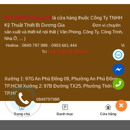
4 trên 5 sao
5 trên 5 sao
Đánh giá của bạn
Nội Thất Gỗ Trang Trí
là cửa hàng thuộc Công Ty TNHH
Kỹ Thuật Thiết Bị Dương Gia
Đơn vị chuyên
sản xuất và thiết kế nội thất ( Văn Phòng, Công Ty, Công Trình,
Nhà Ở, ... )
Hotline : 0849.797.988 - 0903.661.444 Vị
Trí :
Nội Thất Gỗ TPHCM
Thêm ảnh đánh giá
Xưởng 1: 97G An Phú Đông 09, Phường An Phú Đông,
TP.HCM
Xưởng 2: 97B Đường TX25, Phường Thới An,
Các định dạng ảnh được chấp nhận: jpg,png.
TP.HCM
Name
*
0849797988
Trang chủ
Danh mục
Cửa hàng
Email
*