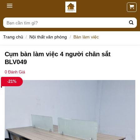
Skip
to
content
Tìm
kiếm:
Trang chủ
/
Nội thất văn phòng
/
Bàn làm việc
Cụm bàn làm việc 4 người chân sắt
BLV049
0
Đánh Giá
-21%