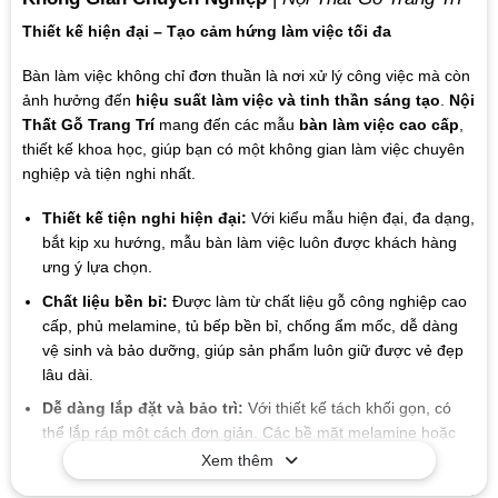
Thiết kế hiện đại – Tạo cảm hứng làm việc tối đa
Bàn làm việc không chỉ đơn thuần là nơi xử lý công việc mà còn
ảnh hưởng đến
hiệu suất làm việc và tinh thần sáng tạo
.
Nội
Thất Gỗ Trang Trí
mang đến các mẫu
bàn làm việc cao cấp
,
thiết kế khoa học, giúp bạn có một không gian làm việc chuyên
nghiệp và tiện nghi nhất.
Thiết kế tiện nghi hiện đại:
Với kiểu mẫu hiện đại, đa dạng,
bắt kịp xu hướng, mẫu bàn làm việc luôn được khách hàng
ưng ý lựa chọn.
Chất liệu bền bỉ:
Được làm từ chất liệu gỗ công nghiệp cao
cấp, phủ melamine, tủ bếp bền bỉ, chống ẩm mốc, dễ dàng
vệ sinh và bảo dưỡng, giúp sản phẩm luôn giữ được vẻ đẹp
lâu dài.
Dễ dàng lắp đặt và bảo trì:
Với thiết kế tách khối gọn, có
thể lắp ráp một cách đơn giản. Các bề mặt melamine hoặc
sơn chống thấm giúp việc vệ sinh và bảo dưỡng.
Xem thêm
Giá trị lâu dài:
Chất liệu và thiết kế của sản phẩm có tuổi thọ