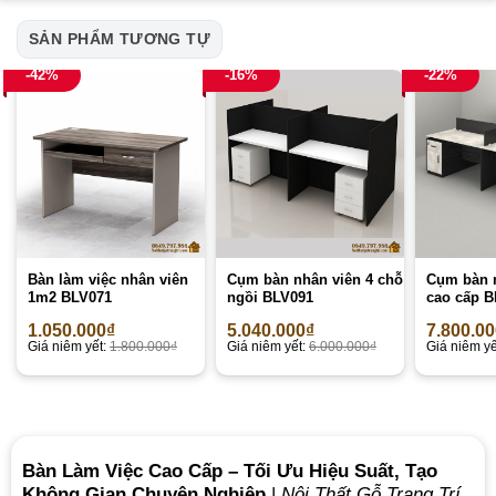
SẢN PHẨM TƯƠNG TỰ
-42%
-16%
-22%
Bàn làm việc nhân viên
Cụm bàn nhân viên 4 chỗ
Cụm bàn n
1m2 BLV071
ngồi BLV091
cao cấp B
1.050.000
₫
5.040.000
₫
7.800.0
Giá niêm yết:
1.800.000
₫
Giá niêm yết:
6.000.000
₫
Giá niêm yế
Bàn Làm Việc Cao Cấp – Tối Ưu Hiệu Suất, Tạo
Không Gian Chuyên Nghiệp
|
Nội Thất Gỗ Trang Trí