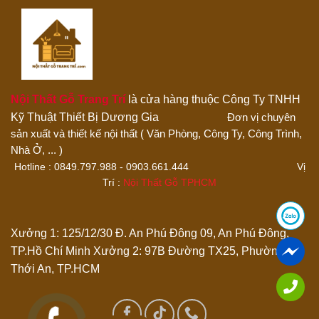
Đánh giá của bạn
Nội Thất Gỗ Trang Trí
là cửa hàng thuộc Công Ty TNHH
Kỹ Thuật Thiết Bị Dương Gia
Đơn vị chuyên
sản xuất và thiết kế nội thất ( Văn Phòng, Công Ty, Công Trình,
Thêm ảnh đánh giá
Nhà Ở, ... )
Hotline : 0849.797.988 - 0903.661.444 Vị
Trí :
Nội Thất Gỗ TPHCM
Các định dạng ảnh được chấp nhận: jpg,png.
Name
*
Xưởng 1: 125/12/30 Đ. An Phú Đông 09, An Phú Đông,
TP.Hồ Chí Minh
Xưởng 2: 97B Đường TX25, Phường
Thới An, TP.HCM
Email
*