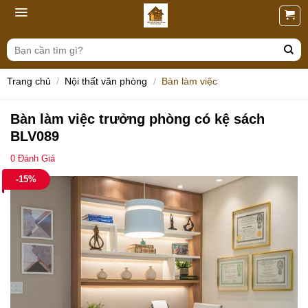
Skip
to
content
Tìm
kiếm:
Trang chủ
/
Nội thất văn phòng
/
Bàn làm việc
Bàn làm việc trưởng phòng có kệ sách
BLV089
0
Đánh Giá
-15%