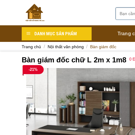
Skip
to
Tìm
Danh mục
content
kiếm:
DANH MỤC SẢN PHẨM
Trang 
/
/
Trang chủ
Nội thất văn phòng
Bàn giám đốc
Bàn giám đốc chữ L 2m x 1m8
0
Đ
-21%