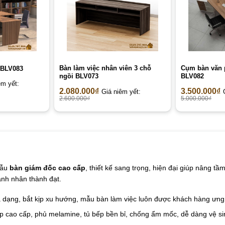
Bàn làm việc nhân viên 3 chỗ
Cụm bàn văn 
 BLV083
ngồi BLV073
BLV082
êm yết:
2.080.000
₫
3.500.000
₫
Giá niêm yết:
2.600.000
₫
5.000.000
₫
mẫu
bàn giám đốc cao cấp
, thiết kế sang trọng, hiện đại giúp nâng t
anh nhân thành đạt.
a dạng, bắt kịp xu hướng, mẫu bàn làm việc luôn được khách hàng ưng 
ệp cao cấp, phủ melamine, tủ bếp bền bỉ, chống ẩm mốc, dễ dàng vệ s