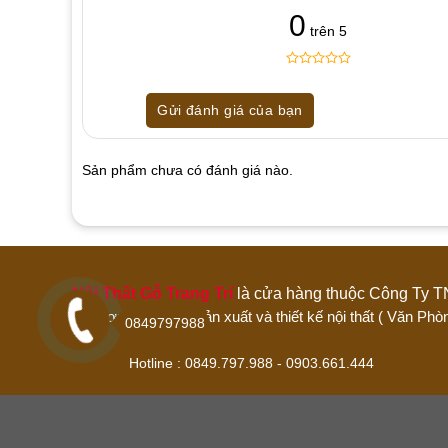
0
trên 5
0
5
0
out
Gửi đánh giá của bạn
of
based
on
customer
Sản phẩm chưa có đánh giá nào.
ratings
Hãy là người đánh giá đầu tiên cho sản 
1 trên 5 sao
2 trên 5 sao
3 trên 5 sao
Nội Thất Gỗ Trang Trí
là cửa hàng thuộc Công 
Đánh giá của bạn
Đơn vị chuyên sản xuất và thiết kế nội thất ( Văn
0849797988
Hotline : 0849.797.988 - 0903.661