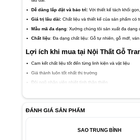
lâu dài.
Dễ dàng lắp đặt và bảo trì:
Với thiết kế tách khối gọ
Giá trị lâu dài:
Chất liệu và thiết kế của sản phẩm có 
Mẫu mã đa dạng
: Xưởng chúng tôi sản xuất đa dạng
Chất liệu
: Đa dạng chất liệu: Gỗ tự nhiên, gỗ mdf, vá
Lợi ích khi mua tại Nội Thất Gỗ Tran
Cam kết chất liệu tốt đến từng linh kiện và vật liệu
Giá thành luôn tốt nhất thị trường
Đội ngũ nhân viên nhiệt tình thân thiện
Dịch vụ bảo hành 2 năm, bảo trì trọn đời.
Liên hệ ngay với
Nội Thất Gỗ Trang T
ĐÁNH GIÁ SẢN PHẨM
SAO TRUNG BÌNH