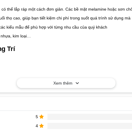
n, có thể lắp ráp một cách đơn giản. Các bề mặt melamine hoặc sơn ch
tuổi thọ cao, giúp bạn tiết kiệm chi phí trong suốt quá trình sử dụng 
 các kiểu mẫu để phù hợp với từng nhu cầu của quý khách
n nhựa, kim loại…
g Trí
Xem thêm
rí
để được tư vấn và nhận báo giá tốt nhất!
5
4