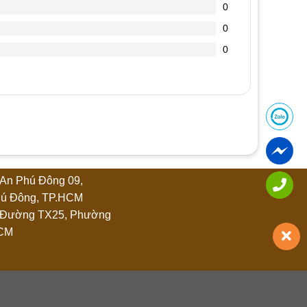
0
0
0
An Phú Đông 09,
ú Đông, TP.HCM
 Đường TX25, Phường
HCM