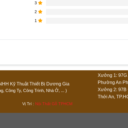
3
2
1
phẩm “Bàn giám đốc chữ L 2m x 1m8”
Xưởng 1: 97G 
4 trên 5 sao
5 trên 5 sao
Phường An Ph
Ty TNHH Kỹ Thuật Thiết Bị Dương Gia
Xưởng 2: 97B
 Phòng, Công Ty, Công Trình, Nhà Ở, ... )
Thới An, TP.
.444 Vị Trí :
Nội Thất Gỗ TPHCM