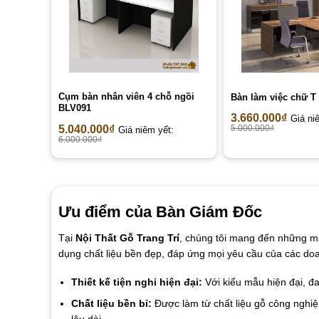
Cụm bàn nhân viên 4 chỗ ngồi
Bàn làm việc chữ T
BLV091
3.660.000
₫
Giá ni
5.040.000
₫
5.000.000
₫
Giá niêm yết:
6.000.000
₫
Ưu điểm của Bàn Giám Đốc
Tại
Nội Thất Gỗ Trang Trí
, chúng tôi mang đến những 
dụng chất liệu bền đẹp, đáp ứng mọi yêu cầu của các do
Thiết kế tiện nghi hiện đại:
Với kiểu mẫu hiện đại, đ
Chất liệu bền bỉ:
Được làm từ chất liệu gỗ công nghi