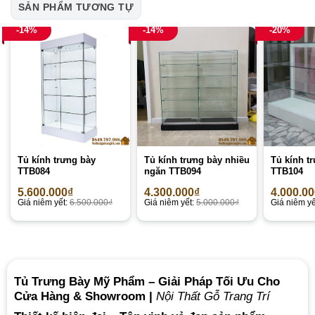
SẢN PHẨM TƯƠNG TỰ
-14%
-14%
-20%
Tủ kính trưng bày
Tủ kính trưng bày nhiều
Tủ kính t
TTB084
ngăn TTB094
TTB104
5.600.000
₫
4.300.000
₫
4.000.0
Giá niêm yết:
6.500.000
₫
Giá niêm yết:
5.000.000
₫
Giá niêm yế
Tủ Trưng Bày Mỹ Phẩm – Giải Pháp Tối Ưu Cho
Cửa Hàng & Showroom |
Nội Thất Gỗ Trang Trí