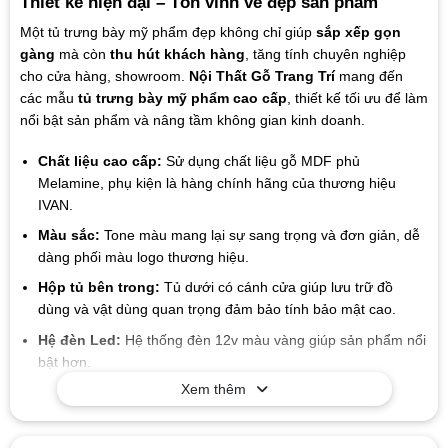
Thiết kế hiện đại – Tôn vinh vẻ đẹp sản phẩm
Một tủ trưng bày mỹ phẩm đẹp không chỉ giúp
sắp xếp gọn
gàng
mà còn
thu hút khách hàng
, tăng tính chuyên nghiệp
cho cửa hàng, showroom.
Nội Thất Gỗ Trang Trí
mang đến
các mẫu
tủ trưng bày mỹ phẩm cao cấp
, thiết kế tối ưu để làm
nổi bật sản phẩm và nâng tầm không gian kinh doanh.
Chất liệu cao cấp:
Sử dụng chất liệu gỗ MDF phủ
Melamine, phụ kiện là hàng chính hãng của thương hiệu
IVAN.
Màu sắc:
Tone màu mang lại sự sang trọng và đơn giản, dễ
dàng phối màu logo thương hiệu.
Hộp tủ bên trong:
Tủ dưới có cánh cửa giúp lưu trữ đồ
dùng và vật dùng quan trọng đảm bảo tính bảo mật cao.
Hệ đèn Led:
Hệ thống đèn 12v màu vàng giúp sản phẩm nổi
bật hơn.
Xem thêm
Mẫu mã đa dạng
: Xưởng chúng tôi sản xuất đa dạng các
kiểu mẫu để phù hợp với từng nhu cầu của quý khách.