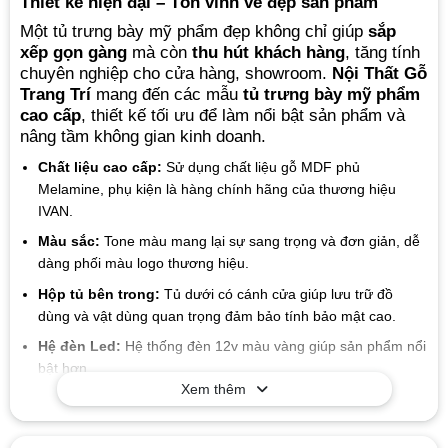
Thiết kế hiện đại – Tôn vinh vẻ đẹp sản phẩm
Một tủ trưng bày mỹ phẩm đẹp không chỉ giúp
sắp
xếp gọn gàng
mà còn
thu hút khách hàng
, tăng tính
chuyên nghiệp cho cửa hàng, showroom.
Nội Thất Gỗ
Trang Trí
mang đến các mẫu
tủ trưng bày mỹ phẩm
cao cấp
, thiết kế tối ưu để làm nổi bật sản phẩm và
nâng tầm không gian kinh doanh.
Chất liệu cao cấp:
Sử dụng chất liệu gỗ MDF phủ
Melamine, phụ kiện là hàng chính hãng của thương hiệu
IVAN.
Màu sắc:
Tone màu mang lại sự sang trọng và đơn giản, dễ
dàng phối màu logo thương hiệu.
Hộp tủ bên trong:
Tủ dưới có cánh cửa giúp lưu trữ đồ
dùng và vật dùng quan trọng đảm bảo tính bảo mật cao.
Hệ đèn Led:
Hệ thống đèn 12v màu vàng giúp sản phẩm nổi
bật hơn.
Xem thêm
Mẫu mã đa dạng
: Xưởng chúng tôi sản xuất đa dạng các
kiểu mẫu để phù hợp với từng nhu cầu của quý khách.