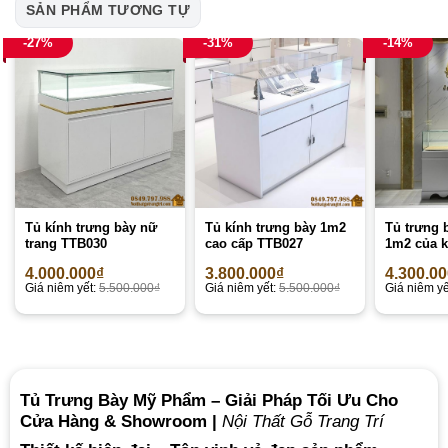
SẢN PHẨM TƯƠNG TỰ
-27%
-31%
-14%
Tủ kính trưng bày nữ
Tủ kính trưng bày 1m2
Tủ trưng 
trang TTB030
cao cấp TTB027
1m2 của 
4.000.000
₫
3.800.000
₫
4.300.0
Giá niêm yết:
5.500.000
₫
Giá niêm yết:
5.500.000
₫
Giá niêm yế
Tủ Trưng Bày Mỹ Phẩm – Giải Pháp Tối Ưu Cho
Cửa Hàng & Showroom |
Nội Thất Gỗ Trang Trí