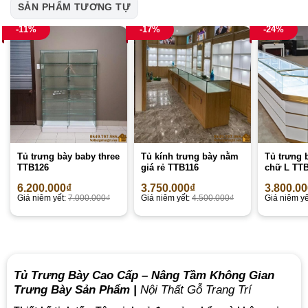
SẢN PHẨM TƯƠNG TỰ
-11%
-17%
-24%
Tủ trưng bày baby three
Tủ kính trưng bày nằm
Tủ trưng 
TTB126
giá rẻ TTB116
chữ L TT
6.200.000
₫
3.750.000
₫
3.800.0
Giá niêm yết:
7.000.000
₫
Giá niêm yết:
4.500.000
₫
Giá niêm yế
Tủ Trưng Bày Cao Cấp – Nâng Tầm Không Gian
Trưng Bày Sản Phẩm |
Nội Thất Gỗ Trang Trí