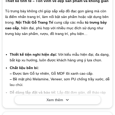
Thiết kế tinh tế – Tôn vinh vẻ đẹp sản phẩm và không gian
Tủ trưng bày không chỉ giúp sắp xếp đồ đạc gọn gàng mà còn
là điểm nhấn trang trí, làm nổi bật sản phẩm hoặc vật dụng bên
trong.
Nội Thất Gỗ Trang Trí
cung cấp các mẫu
tủ trưng bày
cao cấp
, hiện đại, phù hợp với nhiều mục đích sử dụng như
trưng bày sản phẩm, rượu, đồ trang trí, phụ kiện…
Thiết kế tiện nghi hiện đại:
Với kiểu mẫu hiện đại, đa dạng,
bắt kịp xu hướng, luôn được khách hàng ưng ý lựa chọn.
Chất liệu bền bỉ:
–
Được làm Gỗ tự nhiên, Gỗ MDF lõi xanh cao cấp.
–
Bề mặt phủ Melamine, Veneer, sơn PU chống trầy xước, dễ
lau chùi.
Dễ dàng lắp đặt và bảo trì:
Lắp đặt đơn giản, dễ tháo ráp
Xem thêm
Giá trị lâu dài:
Chất liệu và thiết kế của sản phẩm có tuổi thọ
cao, giúp bạn tiết kiệm chi phí trong suốt quá trình sử dụng
mà không cần lo lắng về sự hao mòn hay hư hỏng.