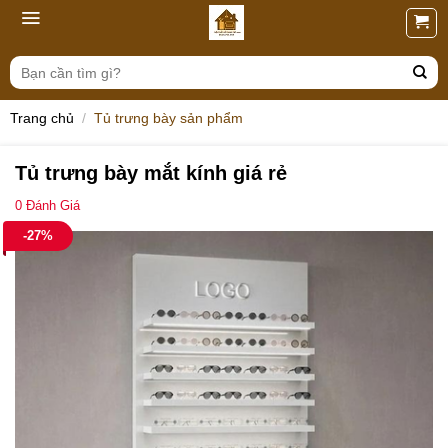
Skip
to
content
Tìm
kiếm:
Trang chủ
/
Tủ trưng bày sản phẩm
Tủ trưng bày mắt kính giá rẻ
0
Đánh Giá
-27%