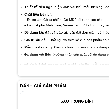
Thiết kế tiện nghi hiện đại:
Với kiểu mẫu hiện đại, đ
Chất liệu bền bỉ:
–
Được làm Gỗ tự nhiên, Gỗ MDF lõi xanh cao cấp.
–
Bề mặt phủ Melamine, Veneer, sơn PU chống trầy xướ
Dễ dàng lắp đặt và bảo trì:
Lắp đặt đơn giản, dễ tháo
Giá trị lâu dài:
Chất liệu và thiết kế của sản phẩm có 
Mẫu mã đa dạng
: Xưởng chúng tôi sản xuất đa dạng 
Đa dạng vật liệu
: Xưởng nhận sản xuất với đa dạng c
Lợi ích khi mua tại Nội Thất Gỗ Tran
Cam kết chất liệu tốt đến từng linh kiện và vật liệu
Giá thành luôn tốt nhất thị trường
ĐÁNH GIÁ SẢN PHẨM
Đội ngũ nhân viên nhiệt tình thân thiện
Dịch vụ bảo hành 2 năm, bảo trì trọn đời.
SAO TRUNG BÌNH
Liên hệ ngay với
Nội Thất Gỗ Trang Trí
để được tư vấn và