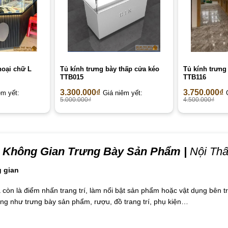
hoại chữ L
Tủ kính trưng bày thấp cửa kéo
Tủ kính trưng
TTB015
TTB116
3.300.000
₫
3.750.000
₫
êm yết:
Giá niêm yết:
5.000.000
₫
4.500.000
₫
 Không Gian Trưng Bày Sản Phẩm |
Nội Thấ
g gian
còn là điểm nhấn trang trí, làm nổi bật sản phẩm hoặc vật dụng bên t
ụng như trưng bày sản phẩm, rượu, đồ trang trí, phụ kiện…