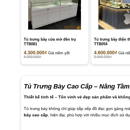
Tủ trưng bày cửa mở đèn trụ
Tủ trưng bày điện t
TTB081
TTB054
4.300.000
₫
4.600.000
₫
Giá niêm yết:
Giá ni
6.000.000
₫
5.000.000
₫
Tủ Trưng Bày Cao Cấp – Nâng Tầm
Thiết kế tinh tế – Tôn vinh vẻ đẹp sản phẩm và khôn
Tủ trưng bày không chỉ giúp sắp xếp đồ đạc gọn gàng mà 
bày cao cấp
, hiện đại, phù hợp với nhiều mục đích sử d