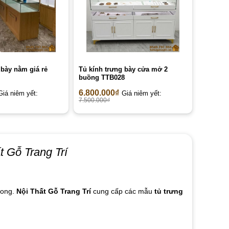
 bày nằm giá rẻ
Tủ kính trưng bày cửa mở 2
buồng TTB028
6.800.000
₫
Giá niêm yết:
Giá niêm yết:
7.500.000
₫
t Gỗ Trang Trí
rong.
Nội Thất Gỗ Trang Trí
cung cấp các mẫu
tủ trưng