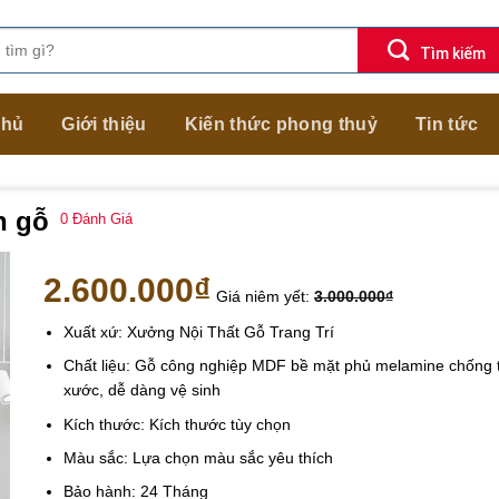
chủ
Giới thiệu
Kiến thức phong thuỷ
Tin tức
n gỗ
0
Đánh Giá
2.600.000
₫
Giá niêm yết:
3.000.000
₫
Xuất xứ: Xưởng Nội Thất Gỗ Trang Trí
Chất liệu: Gỗ công nghiệp MDF bề mặt phủ melamine chống 
xước, dễ dàng vệ sinh
Kích thước: Kích thước tùy chọn
Màu sắc: Lựa chọn màu sắc yêu thích
Bảo hành: 24 Tháng