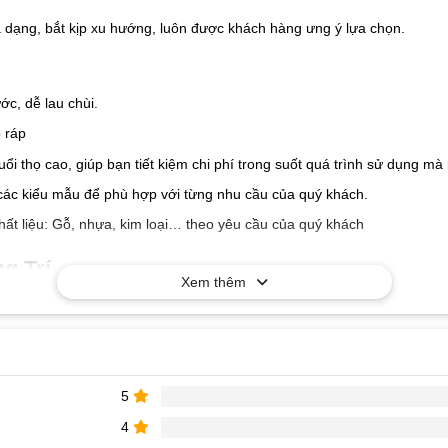
a dạng, bắt kịp xu hướng, luôn được khách hàng ưng ý lựa chọn.
c, dễ lau chùi.
 ráp
tuổi thọ cao, giúp bạn tiết kiệm chi phí trong suốt quá trình sử dụng 
các kiểu mẫu để phù hợp với từng nhu cầu của quý khách.
hất liệu: Gỗ, nhựa, kim loại… theo yêu cầu của quý khách
g Trí
Xem thêm
5
4
 nhận báo giá tốt nhất !