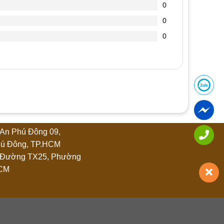
0
0
0
An Phú Đông 09,
ú Đông, TP.HCM
 Đường TX25, Phường
HCM