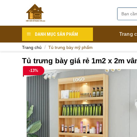
Skip
to
Tìm
Danh mục
content
kiếm:
DANH MỤC SẢN PHẨM
Trang 
/
Trang chủ
Tủ trưng bày mỹ phẩm
Tủ trưng bày giá rẻ 1m2 x 2m vâ
-13%