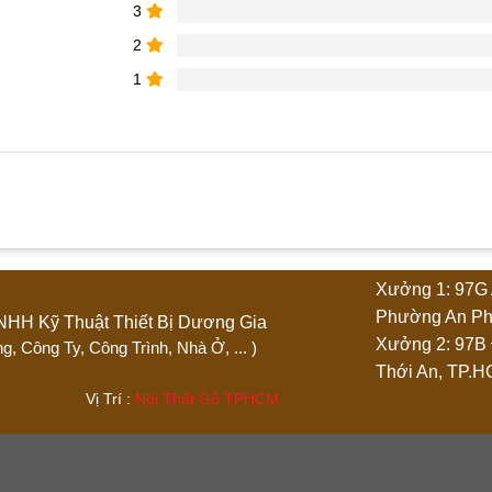
3
2
1
hẩm “Tủ trưng bày giá rẻ 1m2 x 2m vân gỗ”
Xưởng 1: 97G 
4 trên 5 sao
5 trên 5 sao
Phường An Ph
Ty TNHH Kỹ Thuật Thiết Bị Dương Gia
Xưởng 2: 97B
 Phòng, Công Ty, Công Trình, Nhà Ở, ... )
Thới An, TP.
.444 Vị Trí :
Nội Thất Gỗ TPHCM