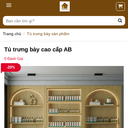
Skip
to
content
Tìm
kiếm:
Trang chủ
/
Tủ trưng bày sản phẩm
Tủ trưng bày cao cấp AB
0
Đánh Giá
-20%