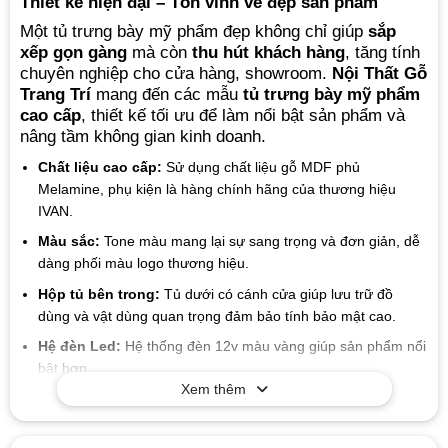
Thiết kế hiện đại – Tôn vinh vẻ đẹp sản phẩm
Một tủ trưng bày mỹ phẩm đẹp không chỉ giúp
sắp
xếp gọn gàng
mà còn
thu hút khách hàng
, tăng tính
chuyên nghiệp cho cửa hàng, showroom.
Nội Thất Gỗ
Trang Trí
mang đến các mẫu
tủ trưng bày mỹ phẩm
cao cấp
, thiết kế tối ưu để làm nổi bật sản phẩm và
nâng tầm không gian kinh doanh.
Chất liệu cao cấp:
Sử dụng chất liệu gỗ MDF phủ
Melamine, phụ kiện là hàng chính hãng của thương hiệu
IVAN.
Màu sắc:
Tone màu mang lại sự sang trọng và đơn giản, dễ
dàng phối màu logo thương hiệu.
Hộp tủ bên trong:
Tủ dưới có cánh cửa giúp lưu trữ đồ
dùng và vật dùng quan trọng đảm bảo tính bảo mật cao.
Hệ đèn Led:
Hệ thống đèn 12v màu vàng giúp sản phẩm nổi
bật hơn.
Xem thêm
Mẫu mã đa dạng
: Xưởng chúng tôi sản xuất đa dạng các
kiểu mẫu để phù hợp với từng nhu cầu của quý khách.