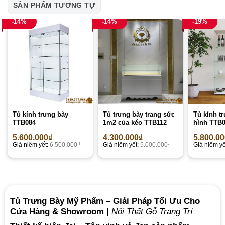
SẢN PHẨM TƯƠNG TỰ
-14%
-14%
-19%
Tủ kính trưng bày
Tủ trưng bày trang sức
Tủ kính t
TTB084
1m2 của kéo TTB112
hình TTB
5.600.000
₫
4.300.000
₫
5.800.0
Giá niêm yết:
6.500.000
₫
Giá niêm yết:
5.000.000
₫
Giá niêm yế
Tủ Trưng Bày Mỹ Phẩm – Giải Pháp Tối Ưu Cho
Cửa Hàng & Showroom |
Nội Thất Gỗ Trang Trí