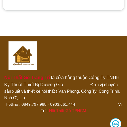
Dịch vụ bảo hành 2 năm, bảo trì trọn đời
Hãy là người đánh giá đầu tiên cho sản phẩm “Tủ Trà Gỗ
Tự Nhiên Cửa Kính”
1 trên 5 sao
2 trên 5 sao
3 trên 5 sao
4 trên 5 sao
5 trên 5 sao
Đánh giá của bạn
Nội Thất Gỗ Trang Trí
là cửa hàng thuộc Công Ty TNHH
Kỹ Thuật Thiết Bị Dương Gia
Đơn vị chuyên
sản xuất và thiết kế nội thất ( Văn Phòng, Công Ty, Công Trình,
Thêm ảnh đánh giá
Nhà Ở, ... )
Hotline : 0849.797.988 - 0903.661.444 Vị
Trí :
Nội Thất Gỗ TPHCM
Các định dạng ảnh được chấp nhận: jpg,png.