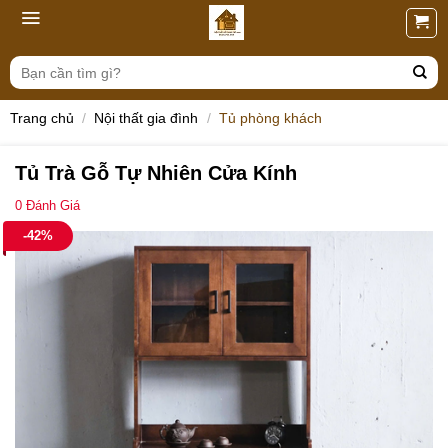
Skip
to
content
Tìm
kiếm:
Trang chủ
/
Nội thất gia đình
/
Tủ phòng khách
Tủ Trà Gỗ Tự Nhiên Cửa Kính
0
Đánh Giá
-42%