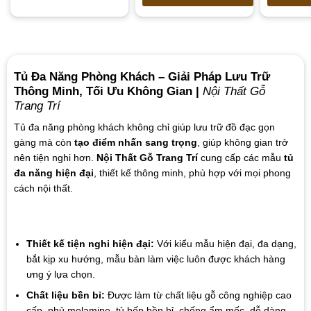
Tủ Đa Năng Phòng Khách – Giải Pháp Lưu Trữ
Thông Minh, Tối Ưu Không Gian |
Nội Thất Gỗ
Trang Trí
Tủ đa năng phòng khách không chỉ giúp lưu trữ đồ đạc gọn
gàng mà còn
tạo điểm nhấn sang trọng
, giúp không gian trở
nên tiện nghi hơn.
Nội Thất Gỗ Trang Trí
cung cấp các mẫu
tủ
đa năng hiện đại
, thiết kế thông minh, phù hợp với mọi phong
cách nội thất.
Thiết kế tiện nghi hiện đại:
Với kiểu mẫu hiện đại, đa dạng,
bắt kịp xu hướng, mẫu bàn làm việc luôn được khách hàng
ưng ý lựa chọn.
Chất liệu bền bỉ:
Được làm từ chất liệu gỗ công nghiệp cao
cấp, phủ melamine, tủ bếp bền bỉ, chống ẩm mốc, dễ dàng