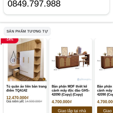
0849.797.988
SẢN PHẨM TƯƠNG TỰ
-14%
Tủ quần áo liền bàn trang
Bàn phấn MDF thiết kế
Bàn phấn 
điểm TQA142
cánh mây độc đáo GHS-
cánh mây
42090 (Copy) (Copy)
42090 (Co
12.470.000
₫
Giá niêm yết:
14.500.000
₫
4.700.000
₫
4.700.0
Giao lắp tại nhà
Giao 