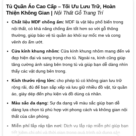
Tủ Quần Áo Cao Cấp – Tối Ưu Lưu Trữ, Hoàn
Thiện Không Gian |
Nội Thất Gỗ Trang Trí
Chất liệu MDF chống ẩm:
MDF là vật liệu phổ biến trong
nội thất, có khả năng chống ẩm tốt hơn so với gỗ thông
thường, giúp bảo vệ tủ quần áo khỏi sự mốc me và cong
vênh do ẩm ướt.
Cửa kính khung nhôm:
Cửa kính khung nhôm mang đến vẻ
đẹp hiện đại và sang trọng cho tủ. Ngoài ra, kính cũng giúp
tăng cường ánh sáng bên trong tủ và giúp bạn dễ dàng nhìn
thấy các vật dụng bên trong.
Kích thước rộng lớn:
cho phép tủ có không gian lưu trữ
rộng rãi, đủ để bạn sắp xếp và lưu giữ nhiều đồ vật, từ quần
áo, giày dép đến phụ kiện và đồ dùng cá nhân.
Màu sắc đa dạng:
Sự đa dạng về màu sắc giúp bạn dễ
dàng lựa chọn tủ phù hợp với phong cách và không gian nội
thất của căn phòng.
Miễn phí lắp ráp tận nơi:
Dịch vụ lắp ráp miễn phí giúp bạn
tiết kiệm chi phí và thời gian trong quá trình sử dụng sản