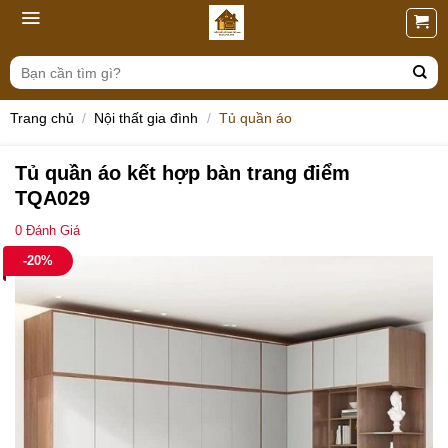
Skip
to
content
Tìm
kiếm:
Trang chủ
/
Nội thất gia đình
/
Tủ quần áo
Tủ quần áo kết hợp bàn trang điểm
TQA029
0
Đánh Giá
-20%