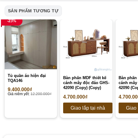
SẢN PHẨM TƯƠNG TỰ
-23%
Tủ quần áo hiện đại
Bàn phấn MDF thiết kế
Bàn phấn 
TQA146
cánh mây độc đáo GHS-
cánh mây
42090 (Copy) (Copy)
42090 (Co
9.400.000
₫
Giá niêm yết:
12.200.000
₫
4.700.000
₫
4.700.0
Giao lắp tại nhà
Giao 