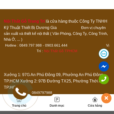
4 trên 5 sao
5 trên 5 sao
Đánh giá của bạn
Nội Thất Gỗ Trang Trí
là cửa hàng thuộc Công Ty TNHH
Kỹ Thuật Thiết Bị Dương Gia
Đơn vị chuyên
sản xuất và thiết kế nội thất ( Văn Phòng, Công Ty, Công Trình,
Nhà Ở, ... )
Hotline : 0849.797.988 - 0903.661.444 Vị
Trí :
Nội Thất Gỗ TPHCM
Thêm ảnh đánh giá
Xưởng 1: 97G An Phú Đông 09, Phường An Phú Đông,
TP.HCM
Xưởng 2: 97B Đường TX25, Phường Thới An,
Các định dạng ảnh được chấp nhận: jpg,png.
TP.HCM
Name
*
0849797988
Trang chủ
Danh mục
Cửa hàng
Email
*