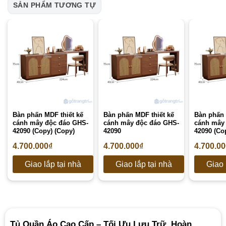
SẢN PHẨM TƯƠNG TỰ
Bàn phấn MDF thiết kế
Bàn phấn MDF thiết kế
Bàn phấn 
cánh mây độc đáo GHS-
cánh mây độc đáo GHS-
cánh mây
42090 (Copy) (Copy)
42090
42090 (Co
4.700.000
₫
4.700.000
₫
4.700.0
Giao lắp tại nhà
Giao lắp tại nhà
Giao 
Tủ Quần Áo Cao Cấp – Tối Ưu Lưu Trữ, Hoàn