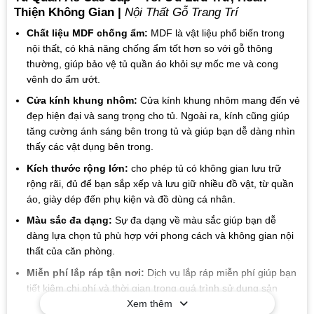
Thiện Không Gian |
Nội Thất Gỗ Trang Trí
Chất liệu MDF chống ẩm:
MDF là vật liệu phổ biến trong
nội thất, có khả năng chống ẩm tốt hơn so với gỗ thông
thường, giúp bảo vệ tủ quần áo khỏi sự mốc me và cong
vênh do ẩm ướt.
Cửa kính khung nhôm:
Cửa kính khung nhôm mang đến vẻ
đẹp hiện đại và sang trọng cho tủ. Ngoài ra, kính cũng giúp
tăng cường ánh sáng bên trong tủ và giúp bạn dễ dàng nhìn
thấy các vật dụng bên trong.
Kích thước rộng lớn:
cho phép tủ có không gian lưu trữ
rộng rãi, đủ để bạn sắp xếp và lưu giữ nhiều đồ vật, từ quần
áo, giày dép đến phụ kiện và đồ dùng cá nhân.
Màu sắc đa dạng:
Sự đa dạng về màu sắc giúp bạn dễ
dàng lựa chọn tủ phù hợp với phong cách và không gian nội
thất của căn phòng.
Miễn phí lắp ráp tận nơi:
Dịch vụ lắp ráp miễn phí giúp bạn
tiết kiệm chi phí và thời gian trong quá trình sử dụng sản
phẩm.
Xem thêm