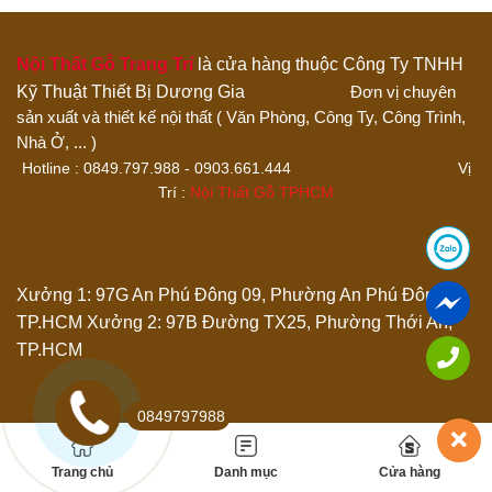
4 trên 5 sao
5 trên 5 sao
Đánh giá của bạn
Nội Thất Gỗ Trang Trí
là cửa hàng thuộc Công Ty TNHH
Kỹ Thuật Thiết Bị Dương Gia
Đơn vị chuyên
sản xuất và thiết kế nội thất ( Văn Phòng, Công Ty, Công Trình,
Nhà Ở, ... )
Hotline : 0849.797.988 - 0903.661.444 Vị
Trí :
Nội Thất Gỗ TPHCM
Thêm ảnh đánh giá
Xưởng 1: 97G An Phú Đông 09, Phường An Phú Đông,
TP.HCM
Xưởng 2: 97B Đường TX25, Phường Thới An,
Các định dạng ảnh được chấp nhận: jpg,png.
TP.HCM
Name
*
0849797988
Email
*
Trang chủ
Danh mục
Cửa hàng