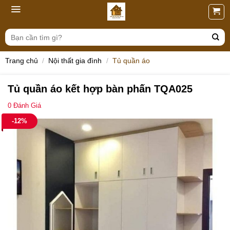
Skip
to
content
Tìm
kiếm:
Trang chủ
/
Nội thất gia đình
/
Tủ quần áo
Tủ quần áo kết hợp bàn phấn TQA025
0
Đánh Giá
-12%