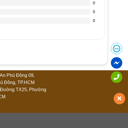
0
0
0
An Phú Đông 09,
ú Đông, TP.HCM
 Đường TX25, Phường
HCM