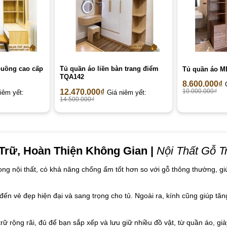
buồng cao cấp
Tủ quần áo liền bàn trang điểm
Tủ quần áo M
TQA142
8.600.000
₫
12.470.000
₫
10.000.000
₫
iêm yết:
Giá niêm yết:
14.500.000
₫
Trữ, Hoàn Thiện Không Gian |
Nội Thất Gỗ Tr
rong nội thất, có khả năng chống ẩm tốt hơn so với gỗ thông thường, 
 vẻ đẹp hiện đại và sang trọng cho tủ. Ngoài ra, kính cũng giúp tăn
rữ rộng rãi, đủ để bạn sắp xếp và lưu giữ nhiều đồ vật, từ quần áo, g