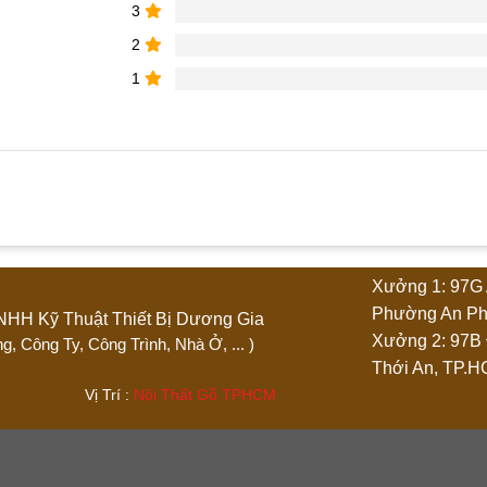
3
2
1
phẩm “Tủ quần áo kèm bàn phấn TQA091”
Xưởng 1: 97G 
4 trên 5 sao
5 trên 5 sao
Phường An Ph
Ty TNHH Kỹ Thuật Thiết Bị Dương Gia
Xưởng 2: 97B
 Phòng, Công Ty, Công Trình, Nhà Ở, ... )
Thới An, TP.
.444 Vị Trí :
Nội Thất Gỗ TPHCM