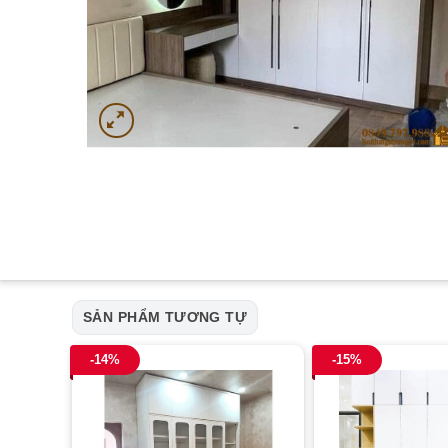
SẢN PHẨM TƯƠNG TỰ
-14%
-15%