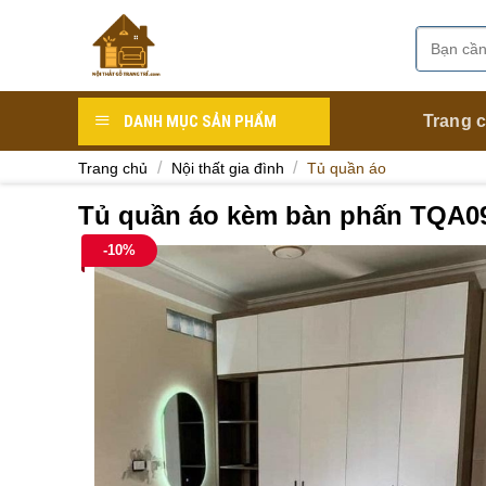
Skip
to
Tìm
Danh mục
content
kiếm:
DANH MỤC SẢN PHẨM
Trang 
/
/
Trang chủ
Nội thất gia đình
Tủ quần áo
Tủ quần áo kèm bàn phấn TQA0
-10%