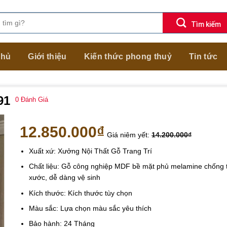
chủ
Giới thiệu
Kiến thức phong thuỷ
Tin tức
91
0
Đánh Giá
12.850.000
₫
Giá niêm yết:
14.200.000
₫
Xuất xứ: Xưởng Nội Thất Gỗ Trang Trí
Chất liệu: Gỗ công nghiệp MDF bề mặt phủ melamine chống 
xước, dễ dàng vệ sinh
Kích thước: Kích thước tùy chọn
Màu sắc: Lựa chọn màu sắc yêu thích
Bảo hành: 24 Tháng