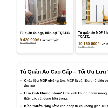
Tủ quần áo MDF 3 
Tủ quần áo đẹp, hiện đại TQA133
TQA131
9.420.000
₫
Giá niêm yết:
10.160.000
₫
11.000.000
₫
Giá n
12.000.000
₫
Tủ Quần Áo Cao Cấp – Tối Ưu Lưu 
Chất liệu MDF chống ẩm:
MDF là vật liệu phổ biến t
ẩm ướt.
Cửa kính khung nhôm:
Cửa kính khung nhôm mang đến
thấy các vật dụng bên trong.
Kích thước rộng lớn:
cho phép tủ có không gian lưu t