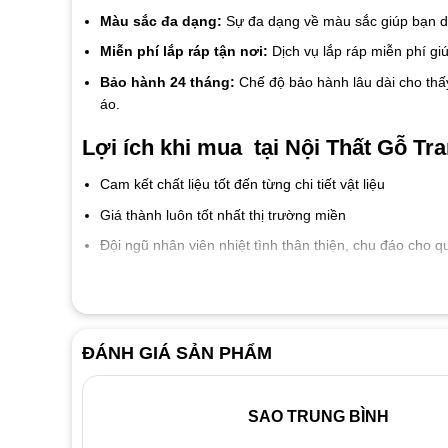
Màu sắc đa dạng:
Sự đa dạng về màu sắc giúp bạn dễ
Miễn phí lắp ráp tận nơi:
Dịch vụ lắp ráp miễn phí giú
Bảo hành 24 tháng:
Chế độ bảo hành lâu dài cho thấ
áo.
Lợi ích khi mua tại Nội Thất Gỗ Tra
Cam kết chất liệu tốt đến từng chi tiết vật liệu
Giá thành luôn tốt nhất thị trường miền
Đội ngũ nhân viên nhiệt tình thân thiện, chu đáo cho 
Dịch vụ bảo hành 2 năm, bảo trì trọn đời
ĐÁNH GIÁ SẢN PHẨM
SAO TRUNG BÌNH