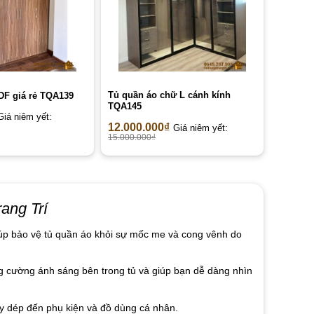
Tủ quần áo chữ L cánh kính
DF giá rẻ TQA139
TQA145
Giá niêm yết:
12.000.000
₫
Giá niêm yết:
15.000.000
₫
ang Trí
giúp bảo vệ tủ quần áo khỏi sự mốc me và cong vênh do
g cường ánh sáng bên trong tủ và giúp bạn dễ dàng nhìn
iày dép đến phụ kiện và đồ dùng cá nhân.