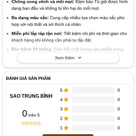
Chống cong vênh và mối mọt:
Đảm bảo Tủ giữ được hình
dạng ban đầu và không bị tổn hại do mối mọt.
Đa dạng màu sắc:
Cung cấp nhiều lựa chọn màu sắc phù
hợp với nội thất và sở thích cá nhân.
Miễn phí lắp ráp tận nơi:
Tiết kiệm chi phí và thời gian cho
khách hàng khi không cần phải tự lắp đặt.
Bảo hành 24 tháng:
Cam kết chất lượng sản phẩm trong
thời gian dài, mang đến sự yên tâm cho người sử dụng.
Xem thêm
Lợi ích khi mua tại Nội Thất Gỗ Trang Trí
Cam kết chất liệu tốt đến từng linh kiện và vật liệu
ĐÁNH GIÁ SẢN PHẨM
Giá thành luôn tốt nhất thị trường
5
0
Đội ngũ nhân viên nhiệt tình thân thiện
SAO TRUNG BÌNH
4
0
Dịch vụ bảo hành 2 năm, bảo trì trọn đời
3
0
0
trên 5
2
0
1
0
0
5
0
out