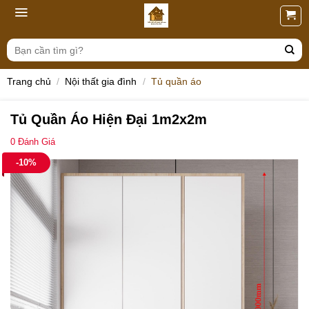
Skip
to
content
Tìm
kiếm:
Trang chủ
/
Nội thất gia đình
/
Tủ quần áo
Tủ Quần Áo Hiện Đại 1m2x2m
0
Đánh Giá
-10%