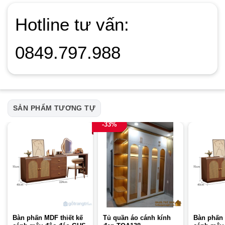
Hotline tư vấn:
0849.797.988
SẢN PHẨM TƯƠNG TỰ
-33%
Bàn phấn MDF thiết kế
Tủ quần áo cánh kính
Bàn phấn 