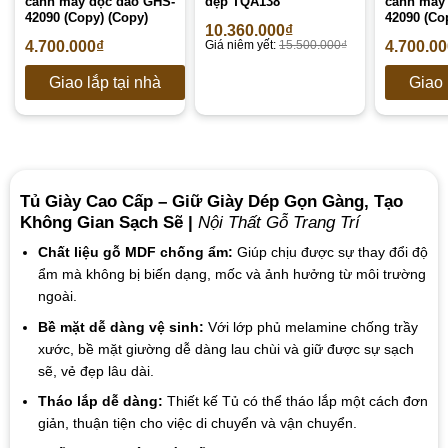
cánh mây độc đáo GHS-
đẹp TQA138
cánh mây
42090 (Copy) (Copy)
42090 (Co
10.360.000
₫
4.700.000
₫
Giá niêm yết:
15.500.000
₫
4.700.0
Giao lắp tại nhà
Giao 
Tủ Giày Cao Cấp – Giữ Giày Dép Gọn Gàng, Tạo
Không Gian Sạch Sẽ |
Nội Thất Gỗ Trang Trí
Chất liệu gỗ MDF chống ẩm:
Giúp chịu được sự thay đổi độ
ẩm mà không bị biến dạng, mốc và ảnh hưởng từ môi trường
ngoài.
Bề mặt dễ dàng vệ sinh:
Với lớp phủ melamine chống trầy
xước, bề mặt giường dễ dàng lau chùi và giữ được sự sạch
sẽ, vẻ đẹp lâu dài.
Tháo lắp dễ dàng:
Thiết kế Tủ có thể tháo lắp một cách đơn
giản, thuận tiện cho việc di chuyển và vận chuyển.