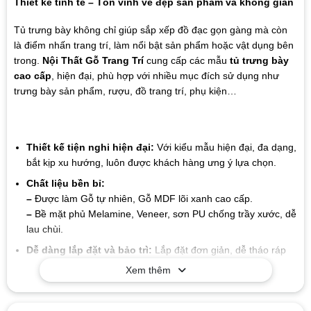
Thiết kế tinh tế – Tôn vinh vẻ đẹp sản phẩm và không gian
Tủ trưng bày không chỉ giúp sắp xếp đồ đạc gọn gàng mà còn
là điểm nhấn trang trí, làm nổi bật sản phẩm hoặc vật dụng bên
trong.
Nội Thất Gỗ Trang Trí
cung cấp các mẫu
tủ trưng bày
cao cấp
, hiện đại, phù hợp với nhiều mục đích sử dụng như
trưng bày sản phẩm, rượu, đồ trang trí, phụ kiện…
Thiết kế tiện nghi hiện đại:
Với kiểu mẫu hiện đại, đa dạng,
bắt kịp xu hướng, luôn được khách hàng ưng ý lựa chọn.
Chất liệu bền bỉ:
–
Được làm Gỗ tự nhiên, Gỗ MDF lõi xanh cao cấp.
–
Bề mặt phủ Melamine, Veneer, sơn PU chống trầy xước, dễ
lau chùi.
Dễ dàng lắp đặt và bảo trì:
Lắp đặt đơn giản, dễ tháo ráp
Xem thêm
Giá trị lâu dài:
Chất liệu và thiết kế của sản phẩm có tuổi thọ
cao, giúp bạn tiết kiệm chi phí trong suốt quá trình sử dụng
mà không cần lo lắng về sự hao mòn hay hư hỏng.