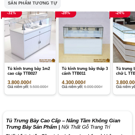
SẢN PHẨM TƯƠNG TỰ
-31%
-28%
-24%
Tủ kính trưng bày 1m2
Tủ kính trưng bày thấp 3
Tủ trưng 
cao cấp TTB027
cánh TTB011
chữ L TT
3.800.000
₫
4.300.000
₫
3.800.0
Giá niêm yết:
5.500.000
₫
Giá niêm yết:
6.000.000
₫
Giá niêm yế
Tủ Trưng Bày Cao Cấp – Nâng Tầm Không Gian
Trưng Bày Sản Phẩm |
Nội Thất Gỗ Trang Trí