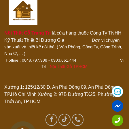
Nội Thất Gỗ Trang Trí
là cửa hàng thuộc Công Ty TNHH
Kỹ Thuật Thiết Bị Dương Gia
Đơn vị chuyên
sản xuất và thiết kế nội thất ( Văn Phòng, Công Ty, Công Trình,
Thêm ảnh đánh giá
Nhà Ở, ... )
Hotline : 0849.797.988 - 0903.661.444 Vị
Trí :
Nội Thất Gỗ TPHCM
Các định dạng ảnh được chấp nhận: jpg,png.
Name
*
Xưởng 1: 125/12/30 Đ. An Phú Đông 09, An Phú Đông,
TP.Hồ Chí Minh
Xưởng 2: 97B Đường TX25, Phường
Thới An, TP.HCM
Email
*
Lưu tên của tôi, email, và trang web trong trình duyệt này
cho lần bình luận kế tiếp của tôi.