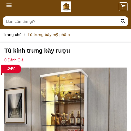
Skip
to
content
Tìm
kiếm:
Trang chủ
/
Tủ trưng bày mỹ phẩm
Tủ kính trưng bày rượu
0
Đánh Giá
-24%