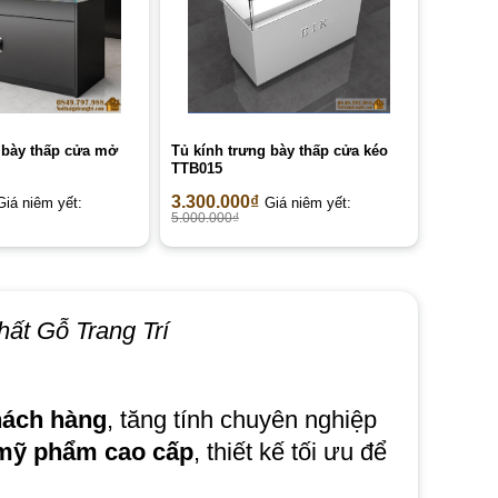
 bày thấp cửa mở
Tủ kính trưng bày thấp cửa kéo
TTB015
3.300.000
₫
Giá niêm yết:
Giá niêm yết:
5.000.000
₫
hất Gỗ Trang Trí
hách hàng
, tăng tính chuyên nghiệp
 mỹ phẩm cao cấp
, thiết kế tối ưu để