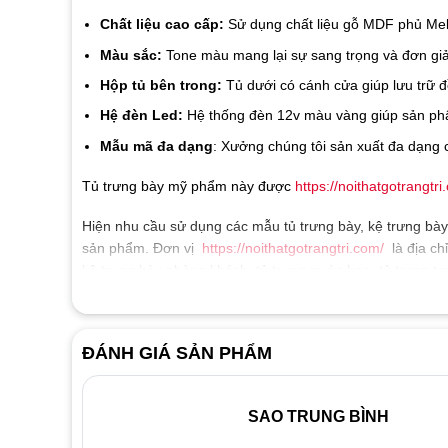
Chất liệu cao cấp:
Sử dụng chất liệu gỗ MDF phủ Mel
Màu sắc:
Tone màu mang lại sự sang trọng và đơn giả
Hộp tủ bên trong:
Tủ dưới có cánh cửa giúp lưu trữ 
Hệ đèn Led:
Hệ thống đèn 12v màu vàng giúp sản phẩ
Mẫu mã đa dạng
: Xưởng chúng tôi sản xuất đa dạng 
Tủ trưng bày mỹ phẩm này được
https://noithatgotrangtri
Hiện nhu cầu sử dụng các mẫu tủ trưng bày, kệ trưng bày 
sản phẩm. Đơn vị
https://noithatgotrangtri.com/
là địa ch
kệ trưng bày phòng khách, tủ trưng nước hoa, tủ trưng tra
bày bằng khen, tủ trưng bày sản phẩm tiệm tóc, kệ gỗ tr
Mẫu tủ trưng bày giá rẻ, bền, đẹp là những tiêu chí tại 
ĐÁNH GIÁ SẢN PHẨM
chất liệu khác nhau như: Gỗ, kim loại, kính,… Với kíc
bày khác nhau. Tùy vào sở thích, đặc điểm hàng hóa, nhu 
SAO TRUNG BÌNH
Quý khách có nhu cầu vui lòng liên hệ ngay với
https://n