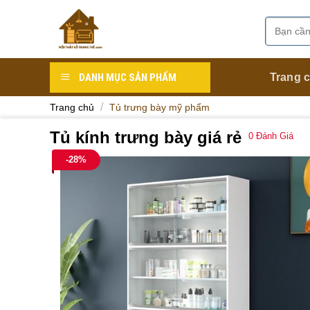
Skip
to
Tìm
Danh mục
content
kiếm:
DANH MỤC SẢN PHẨM
Trang 
/
Trang chủ
Tủ trưng bày mỹ phẩm
Tủ kính trưng bày giá rẻ
0
Đánh Giá
-28%