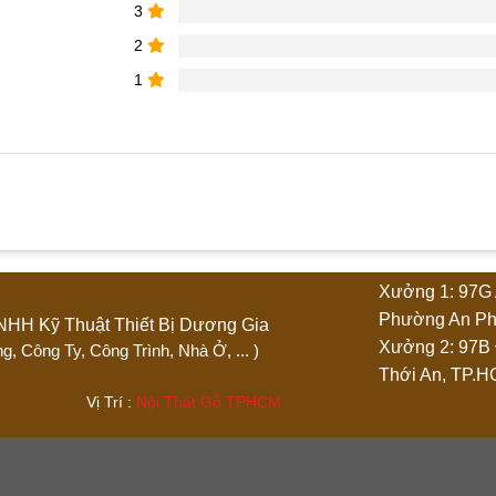
g Trí
3
2
1
ẩm “Tủ kính trưng bày giá rẻ”
Xưởng 1: 97G 
4 trên 5 sao
5 trên 5 sao
Phường An Ph
Ty TNHH Kỹ Thuật Thiết Bị Dương Gia
Xưởng 2: 97B
 Phòng, Công Ty, Công Trình, Nhà Ở, ... )
Thới An, TP.
.444 Vị Trí :
Nội Thất Gỗ TPHCM