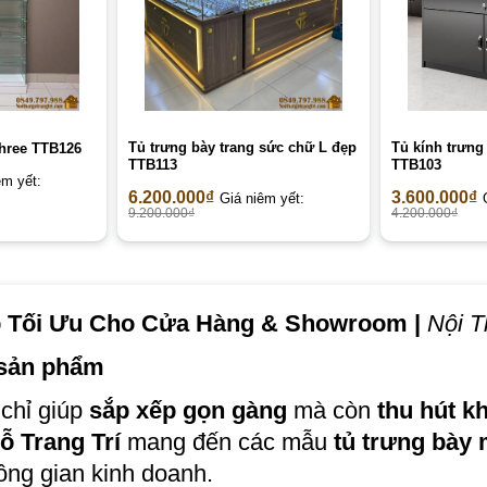
Tủ trưng bày trang sức chữ L đẹp
Tủ kính trưng
three TTB126
TTB113
TTB103
êm yết:
6.200.000
₫
3.600.000
₫
Giá niêm yết:
9.200.000
₫
4.200.000
₫
p Tối Ưu Cho Cửa Hàng & Showroom |
Nội T
p sản phẩm
chỉ giúp
sắp xếp gọn gàng
mà còn
thu hút k
ỗ Trang Trí
mang đến các mẫu
tủ trưng bày
ông gian kinh doanh.