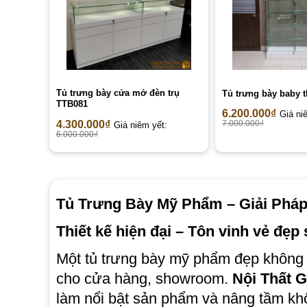
Tủ trưng bày cửa mở đèn trụ
Tủ trưng bày baby 
TTB081
6.200.000
₫
Giá ni
4.300.000
₫
7.000.000
₫
Giá niêm yết:
6.000.000
₫
Tủ Trưng Bày Mỹ Phẩm – Giải Phá
Thiết kế hiện đại – Tôn vinh vẻ đẹ
Một tủ trưng bày mỹ phẩm đẹp không 
cho cửa hàng, showroom.
Nội Thất G
làm nổi bật sản phẩm và nâng tầm kh