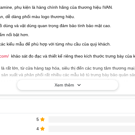
amine, phụ kiện là hàng chính hãng của thương hiệu IVAN.
n, dễ dàng phối màu logo thương hiệu.
đồ dùng và vật dùng quan trọng đảm bảo tính bảo mật cao.
m nổi bật hơn.
các kiểu mẫu để phù hợp với từng nhu cầu của quý khách.
.com/
khảo sát đo đạc và thiết kế riêng theo kích thước trưng bày của 
là rất lớn, từ cửa hàng tạp hóa, siêu thị đến các trung tâm thương mạ
ỉ sản xuất và phân phối rất nhiều các mẫu kệ tủ trưng bày bảo quản s
ng sức, kệ kính trưng bày đồng hồ, kệ trưng bày kính mắt, tủ trưng rượ
Xem thêm
ưng bày giày dép,…
Nội Thất Gỗ Trang Trí. Các mẫu tủ trưng bày sản phẩm đang được bày bá
h thước đa dạng chiều ngang 1m, 1m2, 1m4, 1m6, 1m8, 2m,… màu sắc p
cầu quý khách có thể lựa chọn một loại tủ, kệ với chất liệu và kích 
5
oithatgotrangtri.com/
để được tư vấn những sản phẩm chất lượng với đ
4