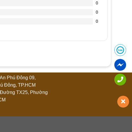
0
0
0
An Phú Đông 09,
ú Đông, TP.HCM
 Đường TX25, Phường
HCM