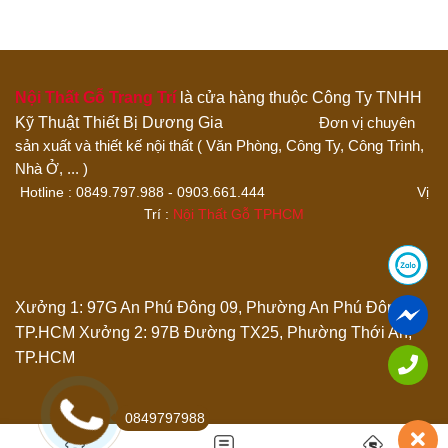
1 trên 5 sao
2 trên 5 sao
3 trên 5 sao
4 trên 5 sao
5 trên 5 sao
Đánh giá của bạn
Nội Thất Gỗ Trang Trí
là cửa hàng thuộc Công Ty TNHH
Kỹ Thuật Thiết Bị Dương Gia
Đơn vị chuyên
sản xuất và thiết kế nội thất ( Văn Phòng, Công Ty, Công Trình,
Nhà Ở, ... )
Hotline : 0849.797.988 - 0903.661.444 Vị
Trí :
Nội Thất Gỗ TPHCM
Thêm ảnh đánh giá
Xưởng 1: 97G An Phú Đông 09, Phường An Phú Đông,
TP.HCM
Xưởng 2: 97B Đường TX25, Phường Thới An,
Các định dạng ảnh được chấp nhận: jpg,png.
TP.HCM
Name
*
0849797988
Email
*