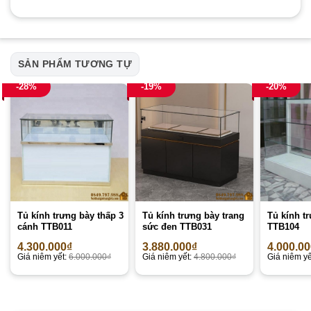
SẢN PHẨM TƯƠNG TỰ
-28%
-19%
-20%
Tủ kính trưng bày thấp 3
Tủ kính trưng bày trang
Tủ kính t
cánh TTB011
sức đen TTB031
TTB104
4.300.000
₫
3.880.000
₫
4.000.0
Giá niêm yết:
6.000.000
₫
Giá niêm yết:
4.800.000
₫
Giá niêm yế