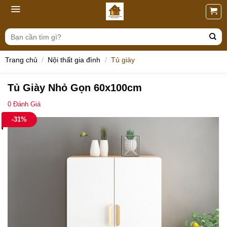
Skip
to
content
Tìm
kiếm:
Trang chủ
/
Nội thất gia đình
/
Tủ giày
Tủ Giày Nhỏ Gọn 60x100cm
0
Đánh Giá
-31%