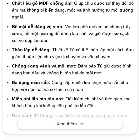
Chất liệu gỗ MDF chống ẩm:
Giúp chịu được sự thay đổi độ
ẩm mà không bị biến dạng, mốc và ảnh hưởng từ môi trường
ngoài.
Bề mặt dễ dàng vệ sinh:
Với lớp phủ melamine chống trầy
xước, bề mặt giường dễ dàng lau chùi và giữ được sự sạch
sẽ, vẻ đẹp lâu dài.
Tháo lắp dễ dàng:
Thiết kế Tủ có thể tháo lắp một cách đơn
giản, thuận tiện cho việc di chuyển và vận chuyển.
Chống cong vênh và mối mọt:
Đảm bảo Tủ giữ được hình
dạng ban đầu và không bị tổn hại do mối mọt.
Đa dạng màu sắc:
Cung cấp nhiều lựa chọn màu sắc phù
hợp với nội thất và sở thích cá nhân.
Miễn phí lắp ráp tận nơi:
Tiết kiệm chi phí và thời gian cho
khách hàng khi không cần phải tự lắp đặt.
Bảo hành 24 tháng:
Cam kết chất lượng sản phẩm trong
thời gian dài, mang đến sự yên tâm cho người sử dụng.
Xem thêm
Lợi ích khi mua tại Nội Thất Gỗ Trang Trí