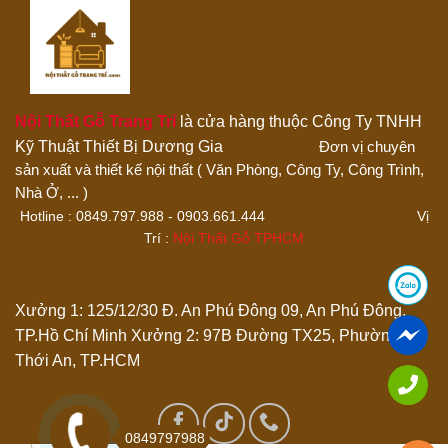
Đánh giá của bạn
Nội Thất Gỗ Trang Trí
là cửa hàng thuộc Công Ty TNHH
Kỹ Thuật Thiết Bị Dương Gia
Đơn vị chuyên
sản xuất và thiết kế nội thất ( Văn Phòng, Công Ty, Công Trình,
Thêm ảnh đánh giá
Nhà Ở, ... )
Hotline : 0849.797.988 - 0903.661.444 Vị
Trí :
Nội Thất Gỗ TPHCM
Các định dạng ảnh được chấp nhận: jpg,png.
Name
*
Xưởng 1: 125/12/30 Đ. An Phú Đông 09, An Phú Đông,
TP.Hồ Chí Minh
Xưởng 2: 97B Đường TX25, Phường
Thới An, TP.HCM
Email
*
Lưu tên của tôi, email, và trang web trong trình duyệt này
0849797988