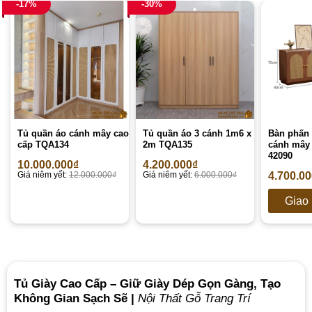
-17%
-30%
Tủ quần áo cánh mây cao
Tủ quần áo 3 cánh 1m6 x
Bàn phấn 
cấp TQA134
2m TQA135
cánh mây
42090
10.000.000
₫
4.200.000
₫
Giá niêm yết:
12.000.000
₫
Giá niêm yết:
6.000.000
₫
4.700.0
Giao 
Tủ Giày Cao Cấp – Giữ Giày Dép Gọn Gàng, Tạo
Không Gian Sạch Sẽ |
Nội Thất Gỗ Trang Trí