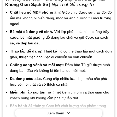
Không Gian Sạch Sẽ |
Nội Thất Gỗ Trang Trí
Chất liệu gỗ MDF chống ẩm:
Giúp chịu được sự thay đổi độ
ẩm mà không bị biến dạng, mốc và ảnh hưởng từ môi trường
ngoài.
Bề mặt dễ dàng vệ sinh:
Với lớp phủ melamine chống trầy
xước, bề mặt giường dễ dàng lau chùi và giữ được sự sạch
sẽ, vẻ đẹp lâu dài.
Tháo lắp dễ dàng:
Thiết kế Tủ có thể tháo lắp một cách đơn
giản, thuận tiện cho việc di chuyển và vận chuyển.
Chống cong vênh và mối mọt:
Đảm bảo Tủ giữ được hình
dạng ban đầu và không bị tổn hại do mối mọt.
Đa dạng màu sắc:
Cung cấp nhiều lựa chọn màu sắc phù
hợp với nội thất và sở thích cá nhân.
Miễn phí lắp ráp tận nơi:
Tiết kiệm chi phí và thời gian cho
khách hàng khi không cần phải tự lắp đặt.
Bảo hành 24 tháng:
Cam kết chất lượng sản phẩm trong
thời gian dài, mang đến sự yên tâm cho người sử dụng.
Xem thêm