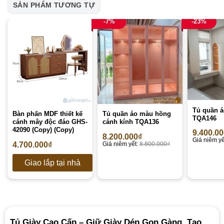
SẢN PHẨM TƯƠNG TỰ
-7%
-23%
Tủ quần á
Bàn phấn MDF thiết kế
Tủ quần áo màu hồng
TQA146
cánh mây độc đáo GHS-
cánh kính TQA136
42090 (Copy) (Copy)
9.400.0
8.200.000
₫
Giá niêm yế
4.700.000
₫
Giá niêm yết:
8.800.000
₫
Giao lắp tại nhà
Tủ Giày Cao Cấp – Giữ Giày Dép Gọn Gàng, Tạo