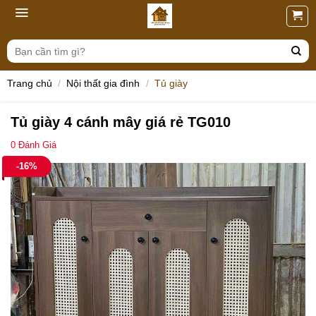
Skip
to
content
Tìm
kiếm:
Trang chủ
/
Nội thất gia đình
/
Tủ giày
Tủ giày 4 cánh mây giá rẻ TG010
0
Đánh Giá
-16%