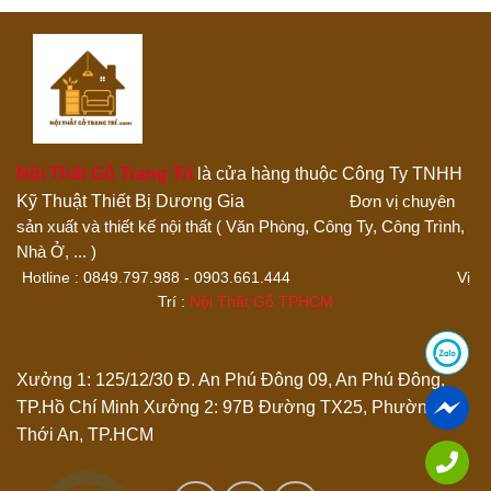
4 trên 5 sao
5 trên 5 sao
Đánh giá của bạn
Nội Thất Gỗ Trang Trí
là cửa hàng thuộc Công Ty TNHH
Kỹ Thuật Thiết Bị Dương Gia
Đơn vị chuyên
sản xuất và thiết kế nội thất ( Văn Phòng, Công Ty, Công Trình,
Thêm ảnh đánh giá
Nhà Ở, ... )
Hotline : 0849.797.988 - 0903.661.444 Vị
Trí :
Nội Thất Gỗ TPHCM
Các định dạng ảnh được chấp nhận: jpg,png.
Name
*
Xưởng 1: 125/12/30 Đ. An Phú Đông 09, An Phú Đông,
TP.Hồ Chí Minh
Xưởng 2: 97B Đường TX25, Phường
Thới An, TP.HCM
Email
*