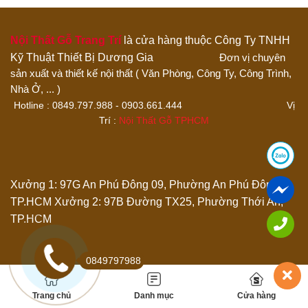
4 trên 5 sao
5 trên 5 sao
Đánh giá của bạn
Nội Thất Gỗ Trang Trí
là cửa hàng thuộc Công Ty TNHH
Kỹ Thuật Thiết Bị Dương Gia
Đơn vị chuyên
sản xuất và thiết kế nội thất ( Văn Phòng, Công Ty, Công Trình,
Nhà Ở, ... )
Hotline : 0849.797.988 - 0903.661.444 Vị
Trí :
Nội Thất Gỗ TPHCM
Thêm ảnh đánh giá
Xưởng 1: 97G An Phú Đông 09, Phường An Phú Đông,
TP.HCM
Xưởng 2: 97B Đường TX25, Phường Thới An,
Các định dạng ảnh được chấp nhận: jpg,png.
TP.HCM
Name
*
0849797988
Email
*
Trang chủ
Danh mục
Cửa hàng