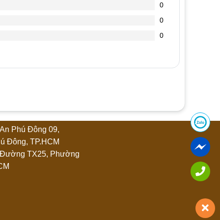
0
0
0
An Phú Đông 09,
ú Đông, TP.HCM
 Đường TX25, Phường
HCM