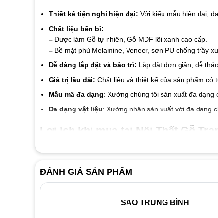
Thiết kế tiện nghi hiện đại:
Với kiểu mẫu hiện đại, đ
Chất liệu bền bỉ:
–
Được làm Gỗ tự nhiên, Gỗ MDF lõi xanh cao cấp.
–
Bề mặt phủ Melamine, Veneer, sơn PU chống trầy xướ
Dễ dàng lắp đặt và bảo trì:
Lắp đặt đơn giản, dễ tháo
Giá trị lâu dài:
Chất liệu và thiết kế của sản phẩm có 
Mẫu mã đa dạng
: Xưởng chúng tôi sản xuất đa dạng 
Đa dạng vật liệu
: Xưởng nhận sản xuất với đa dạng c
Lợi ích khi mua tại Nội Thất Gỗ Tran
Cam kết chất liệu tốt đến từng linh kiện và vật liệu
Giá thành luôn tốt nhất thị trường
ĐÁNH GIÁ SẢN PHẨM
Đội ngũ nhân viên nhiệt tình thân thiện
Dịch vụ bảo hành 2 năm, bảo trì trọn đời.
SAO TRUNG BÌNH
Liên hệ ngay với
Nội Thất Gỗ Trang Trí
để được tư vấn v