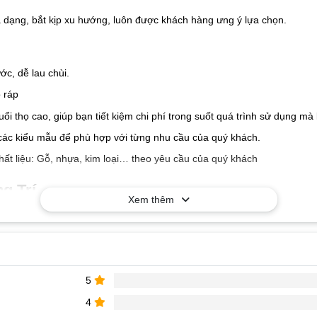
a dạng, bắt kịp xu hướng, luôn được khách hàng ưng ý lựa chọn.
c, dễ lau chùi.
 ráp
tuổi thọ cao, giúp bạn tiết kiệm chi phí trong suốt quá trình sử dụng 
các kiểu mẫu để phù hợp với từng nhu cầu của quý khách.
hất liệu: Gỗ, nhựa, kim loại… theo yêu cầu của quý khách
g Trí
Xem thêm
5
4
à nhận báo giá tốt nhất!