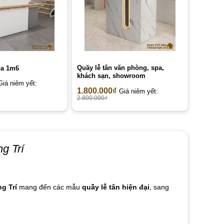
Quầy lễ tân văn phòng, spa,
pa 1m6
khách sạn, showroom
Giá niêm yết:
1.800.000
₫
Giá niêm yết:
2.800.000
₫
g Trí
g Trí
mang đến các mẫu
quầy lễ tân hiện đại
, sang