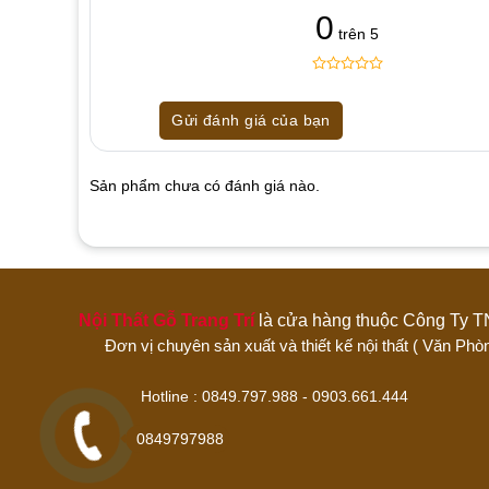
0
trên 5
0
5
0
out
Gửi đánh giá của bạn
of
based
on
customer
Sản phẩm chưa có đánh giá nào.
ratings
Hãy là người đánh giá đầu tiên cho sản 
1 trên 5 sao
2 trên 5 sao
3 trên 5 sao
Nội Thất Gỗ Trang Trí
là cửa hàng thuộc Công 
Đánh giá của bạn
Đơn vị chuyên sản xuất và thiết kế nội thất ( Văn
Hotline : 0849.797.988 - 0903.661
0849797988