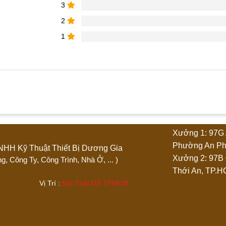
3
2
1
phẩm “Quầy thu ngân Spa chữ L”
Xưởng 1: 97G 
4 trên 5 sao
5 trên 5 sao
Phường An Ph
Ty TNHH Kỹ Thuật Thiết Bị Dương Gia
Xưởng 2: 97B
 Phòng, Công Ty, Công Trình, Nhà Ở, ... )
Thới An, TP.
.444 Vị Trí :
Nội Thất Gỗ TPHCM