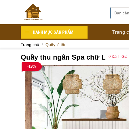
Skip
to
Tìm
Danh mục
content
kiếm:
DANH MỤC SẢN PHẨM
Trang 
/
Trang chủ
Quầy lễ tân
Quầy thu ngân Spa chữ L
0
Đánh Giá
-19%