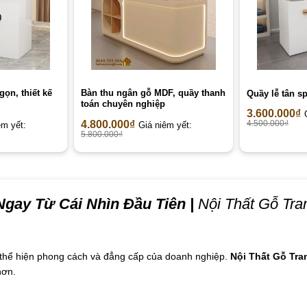
ọn, thiết kế
Bàn thu ngân gỗ MDF, quầy thanh
Quầy lễ tân s
toán chuyên nghiệp
3.600.000
₫
4.800.000
₫
4.500.000
₫
êm yết:
Giá niêm yết:
5.800.000
₫
gay Từ Cái Nhìn Đầu Tiên
|
Nội Thất Gỗ Tran
n thể hiện phong cách và đẳng cấp của doanh nghiệp.
Nội Thất Gỗ Tran
hơn.