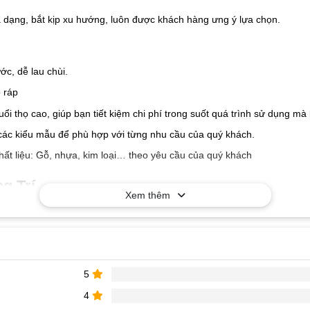
a dạng, bắt kịp xu hướng, luôn được khách hàng ưng ý lựa chọn.
c, dễ lau chùi.
 ráp
tuổi thọ cao, giúp bạn tiết kiệm chi phí trong suốt quá trình sử dụng 
các kiểu mẫu để phù hợp với từng nhu cầu của quý khách.
hất liệu: Gỗ, nhựa, kim loại… theo yêu cầu của quý khách
g Trí
Xem thêm
5
4
à nhận báo giá tốt nhất!