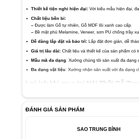
Thiết kế tiện nghi hiện đại:
Với kiểu mẫu hiện đại, đ
Chất liệu bền bỉ:
–
Được làm Gỗ tự nhiên, Gỗ MDF lõi xanh cao cấp.
–
Bề mặt phủ Melamine, Veneer, sơn PU chống trầy xướ
Dễ dàng lắp đặt và bảo trì:
Lắp đặt đơn giản, dễ tháo
Giá trị lâu dài:
Chất liệu và thiết kế của sản phẩm có 
Mẫu mã đa dạng
: Xưởng chúng tôi sản xuất đa dạng 
Đa dạng vật liệu
: Xưởng nhận sản xuất với đa dạng c
Lợi ích khi mua tại Nội Thất Gỗ Tran
Cam kết chất liệu tốt đến từng linh kiện và vật liệu
Giá thành luôn tốt nhất thị trường
ĐÁNH GIÁ SẢN PHẨM
Đội ngũ nhân viên nhiệt tình thân thiện
Dịch vụ bảo hành 2 năm, bảo trì trọn đời.
SAO TRUNG BÌNH
Liên hệ ngay với
Nội Thất Gỗ Trang Trí
để được tư vấn v