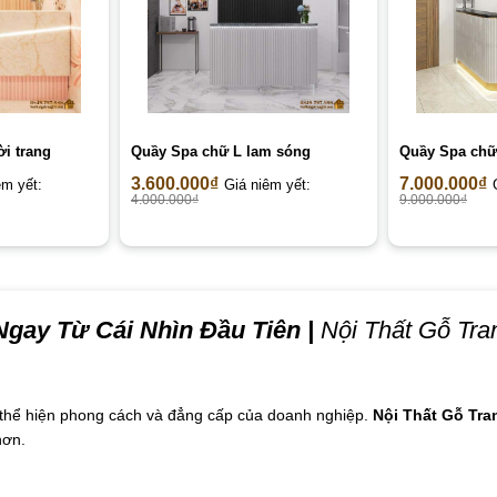
ời trang
Quầy Spa chữ L lam sóng
Quầy Spa chữ
3.600.000
₫
7.000.000
₫
êm yết:
Giá niêm yết:
4.000.000
₫
9.000.000
₫
gay Từ Cái Nhìn Đầu Tiên
|
Nội Thất Gỗ Tran
n thể hiện phong cách và đẳng cấp của doanh nghiệp.
Nội Thất Gỗ Tran
hơn.