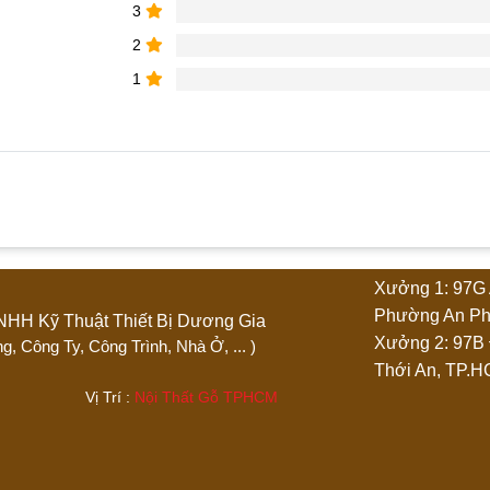
3
2
1
phẩm “Quầy thu ngân Spa 1m6”
Xưởng 1: 97G 
4 trên 5 sao
5 trên 5 sao
Phường An Ph
Ty TNHH Kỹ Thuật Thiết Bị Dương Gia
Xưởng 2: 97B
 Phòng, Công Ty, Công Trình, Nhà Ở, ... )
Thới An, TP.
.444 Vị Trí :
Nội Thất Gỗ TPHCM