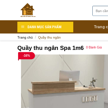
Skip
to
Tìm
Danh mục
content
kiếm:
DANH MỤC SẢN PHẨM
Trang 
/
Trang chủ
Quầy thu ngân
Quầy thu ngân Spa 1m6
0
Đánh Giá
-16%