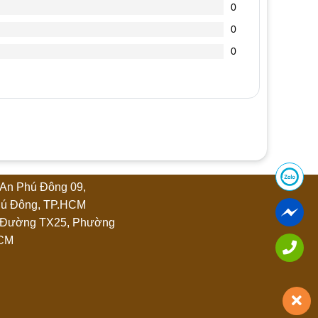
0
0
0
An Phú Đông 09,
ú Đông, TP.HCM
 Đường TX25, Phường
HCM