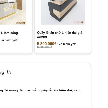
Quầy lễ tân chữ L hiện đại giá
 L lam sóng
xưởng
Giá niêm yết:
5.800.000
₫
Giá niêm yết:
6.800.000
₫
g Trí
g Trí
mang đến các mẫu
quầy lễ tân hiện đại
, sang