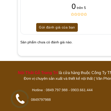
0
trên 5
0
5
0
out
Gửi đánh giá của bạn
of
based
on
customer
Sản phẩm chưa có đánh giá nào.
ratings
Hãy là người đánh giá đầu tiên cho sản 
1 trên 5 sao
2 trên 5 sao
3 trên 5 sao
Nội Thất Gỗ Trang Trí
là cửa hàng thuộc Công 
Đánh giá của bạn
Đơn vị chuyên sản xuất và thiết kế nội thất ( Văn
Hotline : 0849.797.988 - 0903.661
0849797988