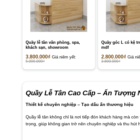
Quầy lễ tân văn phòng, spa,
Quầy góc L có kệ t
khách sạn, showroom
mdf
3.800.000
₫
2.800.000
₫
Giá niêm yết:
Giá ni
5.000.000
₫
3.800.000
₫
Quầy Lễ Tân Cao Cấp –
Ấn Tượng N
Thiết kế chuyên nghiệp – Tạo dấu ấn thương hiệu
Quầy lễ tân không chỉ là nơi tiếp đón khách hàng mà cò
trọng, giúp không gian trở nên chuyên nghiệp và thu hút 