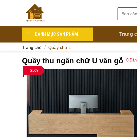
Skip
to
Tìm
Danh mục
content
kiếm:
DANH MỤC SẢN PHẨM
Trang 
/
Trang chủ
Quầy chữ L
Quầy thu ngân chữ U vân gỗ
0
Đán
-25%