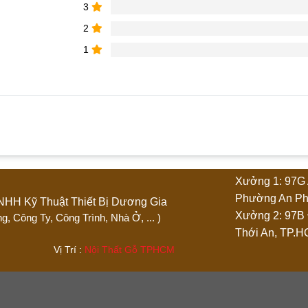
3
2
1
phẩm “Quầy thu ngân chữ U vân gỗ”
Xưởng 1: 97G 
4 trên 5 sao
5 trên 5 sao
Phường An Ph
Ty TNHH Kỹ Thuật Thiết Bị Dương Gia
Xưởng 2: 97B
 Phòng, Công Ty, Công Trình, Nhà Ở, ... )
Thới An, TP.
.444 Vị Trí :
Nội Thất Gỗ TPHCM