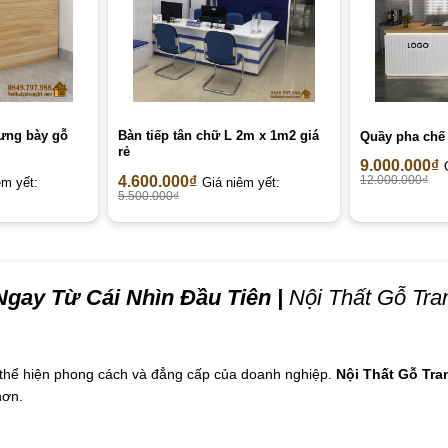
rưng bày gỗ
Bàn tiếp tân chữ L 2m x 1m2 giá
Quầy pha chế
rẻ
9.000.000
₫
4.600.000
₫
12.000.000
₫
êm yết:
Giá niêm yết:
5.500.000
₫
gay Từ Cái Nhìn Đầu Tiên
|
Nội Thất Gỗ Tran
n thể hiện phong cách và đẳng cấp của doanh nghiệp.
Nội Thất Gỗ Tran
hơn.