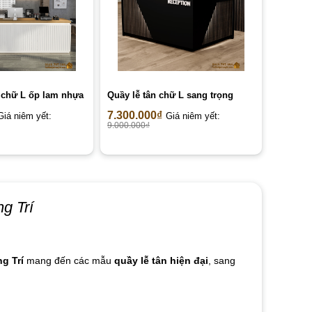
 chữ L ốp lam nhựa
Quầy lễ tân chữ L sang trọng
7.300.000
₫
Giá niêm yết:
Giá niêm yết:
9.000.000
₫
g Trí
g Trí
mang đến các mẫu
quầy lễ tân hiện đại
, sang