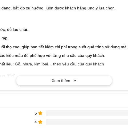
a dạng, bắt kịp xu hướng, luôn được khách hàng ưng ý lựa chọn.
c, dễ lau chùi.
 ráp
tuổi thọ cao, giúp bạn tiết kiệm chi phí trong suốt quá trình sử dụng 
các kiểu mẫu để phù hợp với từng nhu cầu của quý khách.
hất liệu: Gỗ, nhựa, kim loại… theo yêu cầu của quý khách
g Trí
Xem thêm
5
4
à nhận báo giá tốt nhất!