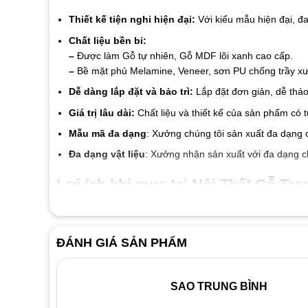
Thiết kế tiện nghi hiện đại:
Với kiểu mẫu hiện đại, đ
Chất liệu bền bỉ:
–
Được làm Gỗ tự nhiên, Gỗ MDF lõi xanh cao cấp.
–
Bề mặt phủ Melamine, Veneer, sơn PU chống trầy xướ
Dễ dàng lắp đặt và bảo trì:
Lắp đặt đơn giản, dễ tháo
Giá trị lâu dài:
Chất liệu và thiết kế của sản phẩm có 
Mẫu mã đa dạng
: Xưởng chúng tôi sản xuất đa dạng 
Đa dạng vật liệu
: Xưởng nhận sản xuất với đa dạng c
Lợi ích khi mua tại Nội Thất Gỗ Tran
Cam kết chất liệu tốt đến từng linh kiện và vật liệu
Giá thành luôn tốt nhất thị trường
ĐÁNH GIÁ SẢN PHẨM
Đội ngũ nhân viên nhiệt tình thân thiện
Dịch vụ bảo hành 2 năm, bảo trì trọn đời.
SAO TRUNG BÌNH
Liên hệ ngay với
Nội Thất Gỗ Trang Trí
để được tư vấn v