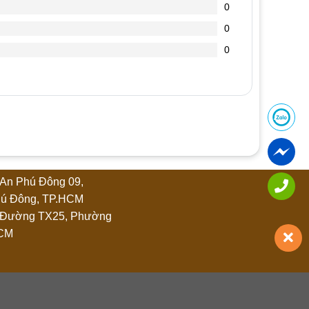
0
0
0
An Phú Đông 09,
ú Đông, TP.HCM
 Đường TX25, Phường
HCM