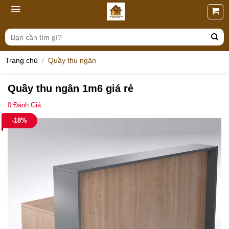
Skip
to
content
Tìm
kiếm:
Trang chủ
/
Quầy thu ngân
Quầy thu ngân 1m6 giá rẻ
0
Đánh Giá
-18%