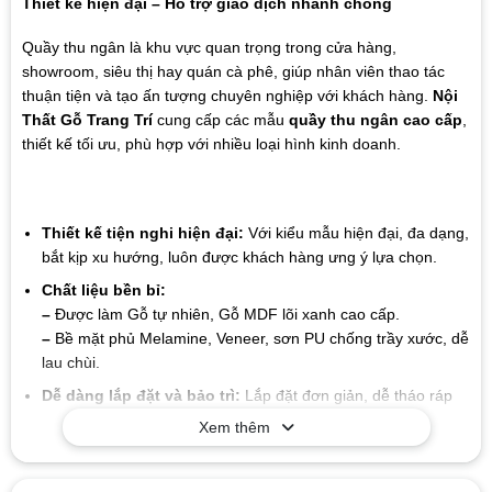
Thiết kế hiện đại – Hỗ trợ giao dịch nhanh chóng
Quầy thu ngân là khu vực quan trọng trong cửa hàng,
showroom, siêu thị hay quán cà phê, giúp nhân viên thao tác
thuận tiện và tạo ấn tượng chuyên nghiệp với khách hàng.
Nội
Thất Gỗ Trang Trí
cung cấp các mẫu
quầy thu ngân cao cấp
,
thiết kế tối ưu, phù hợp với nhiều loại hình kinh doanh.
Thiết kế tiện nghi hiện đại:
Với kiểu mẫu hiện đại, đa dạng,
bắt kịp xu hướng, luôn được khách hàng ưng ý lựa chọn.
Chất liệu bền bỉ:
–
Được làm Gỗ tự nhiên, Gỗ MDF lõi xanh cao cấp.
–
Bề mặt phủ Melamine, Veneer, sơn PU chống trầy xước, dễ
lau chùi.
Dễ dàng lắp đặt và bảo trì:
Lắp đặt đơn giản, dễ tháo ráp
Xem thêm
Giá trị lâu dài:
Chất liệu và thiết kế của sản phẩm có tuổi thọ
cao, giúp bạn tiết kiệm chi phí trong suốt quá trình sử dụng
mà không cần lo lắng về sự hao mòn hay hư hỏng.