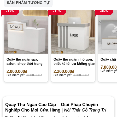
SẢN PHẨM TƯƠNG TỰ
-33%
-31%
-46%
Quầy thu ngân spa,
Quầy thu ngân nhỏ gọn,
Quầy chữ 
salon, shop thời trang
thiết kế tối ưu không gian
7.800.0
2.000.000
₫
2.200.000
₫
Giá niêm yế
Giá niêm yết:
3.000.000
₫
Giá niêm yết:
3.200.000
₫
Quầy Thu Ngân Cao Cấp – Giải Pháp Chuyên
Nghiệp Cho Mọi Cửa Hàng
|
Nội Thất Gỗ Trang Trí