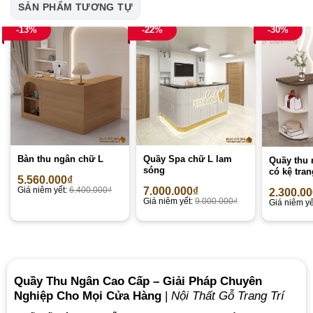
SẢN PHẨM TƯƠNG TỰ
-13%
-22%
-30%
Bàn thu ngân chữ L
Quầy Spa chữ L lam
Quầy thu 
sóng
có kệ tran
5.560.000
₫
Giá niêm yết:
6.400.000
₫
7.000.000
₫
2.300.0
Giá niêm yết:
9.000.000
₫
Giá niêm yế
Quầy Thu Ngân Cao Cấp – Giải Pháp Chuyên
Nghiệp Cho Mọi Cửa Hàng
|
Nội Thất Gỗ Trang Trí