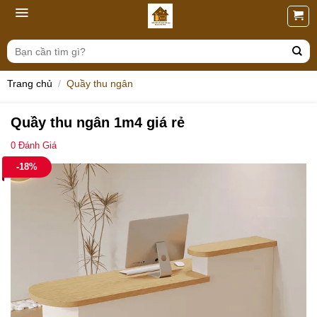
Skip
to
content
Tìm
kiếm:
Trang chủ
/
Quầy thu ngân
Quầy thu ngân 1m4 giá rẻ
0
Đánh Giá
-18%