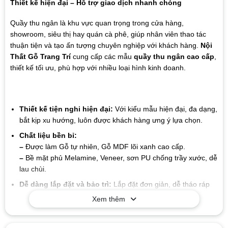
Thiết kế hiện đại – Hỗ trợ giao dịch nhanh chóng
Quầy thu ngân là khu vực quan trọng trong cửa hàng,
showroom, siêu thị hay quán cà phê, giúp nhân viên thao tác
thuận tiện và tạo ấn tượng chuyên nghiệp với khách hàng.
Nội
Thất Gỗ Trang Trí
cung cấp các mẫu
quầy thu ngân cao cấp
,
thiết kế tối ưu, phù hợp với nhiều loại hình kinh doanh.
Thiết kế tiện nghi hiện đại:
Với kiểu mẫu hiện đại, đa dạng,
bắt kịp xu hướng, luôn được khách hàng ưng ý lựa chọn.
Chất liệu bền bỉ:
–
Được làm Gỗ tự nhiên, Gỗ MDF lõi xanh cao cấp.
–
Bề mặt phủ Melamine, Veneer, sơn PU chống trầy xước, dễ
lau chùi.
Dễ dàng lắp đặt và bảo trì:
Lắp đặt đơn giản, dễ tháo ráp
Xem thêm
Giá trị lâu dài:
Chất liệu và thiết kế của sản phẩm có tuổi thọ
cao, giúp bạn tiết kiệm chi phí trong suốt quá trình sử dụng
mà không cần lo lắng về sự hao mòn hay hư hỏng.