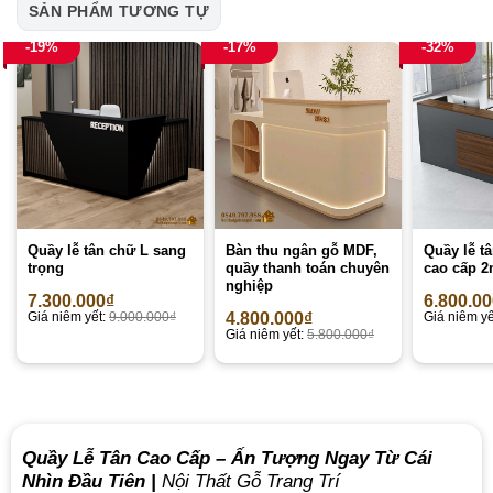
SẢN PHẨM TƯƠNG TỰ
-19%
-17%
-32%
Quầy lễ tân chữ L sang
Bàn thu ngân gỗ MDF,
Quầy lễ t
trọng
quầy thanh toán chuyên
cao cấp 
nghiệp
7.300.000
₫
6.800.0
Giá niêm yết:
9.000.000
₫
4.800.000
₫
Giá niêm yế
Giá niêm yết:
5.800.000
₫
Quầy Lễ Tân Cao Cấp –
Ấn Tượng Ngay Từ Cái
Nhìn Đầu Tiên
|
Nội Thất Gỗ Trang Trí