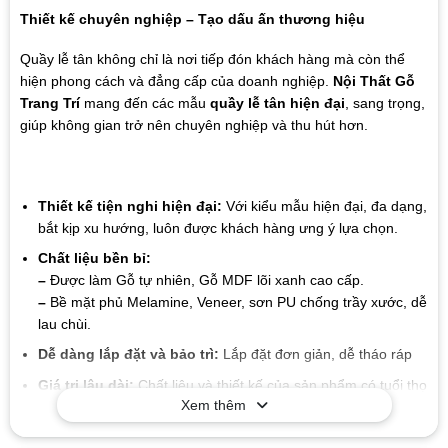
Thiết kế chuyên nghiệp – Tạo dấu ấn thương hiệu
Quầy lễ tân không chỉ là nơi tiếp đón khách hàng mà còn thể
hiện phong cách và đẳng cấp của doanh nghiệp.
Nội Thất Gỗ
Trang Trí
mang đến các mẫu
quầy lễ tân hiện đại
, sang trọng,
giúp không gian trở nên chuyên nghiệp và thu hút hơn.
Thiết kế tiện nghi hiện đại:
Với kiểu mẫu hiện đại, đa dạng,
bắt kịp xu hướng, luôn được khách hàng ưng ý lựa chọn.
Chất liệu bền bỉ:
–
Được làm Gỗ tự nhiên, Gỗ MDF lõi xanh cao cấp.
–
Bề mặt phủ Melamine, Veneer, sơn PU chống trầy xước, dễ
lau chùi.
Dễ dàng lắp đặt và bảo trì:
Lắp đặt đơn giản, dễ tháo ráp
Giá trị lâu dài:
Chất liệu và thiết kế của sản phẩm có tuổi thọ
Xem thêm
cao, giúp bạn tiết kiệm chi phí trong suốt quá trình sử dụng
mà không cần lo lắng về sự hao mòn hay hư hỏng.