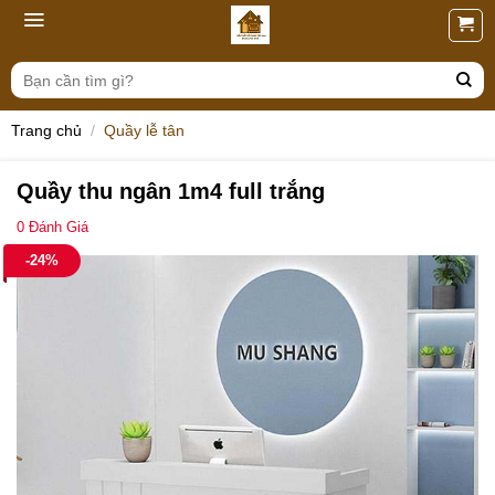
Skip
to
content
Tìm
kiếm:
Trang chủ
/
Quầy lễ tân
Quầy thu ngân 1m4 full trắng
0
Đánh Giá
-24%