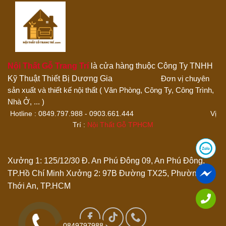
Đánh giá của bạn
Nội Thất Gỗ Trang Trí
là cửa hàng thuộc Công Ty TNHH
Kỹ Thuật Thiết Bị Dương Gia
Đơn vị chuyên
sản xuất và thiết kế nội thất ( Văn Phòng, Công Ty, Công Trình,
Thêm ảnh đánh giá
Nhà Ở, ... )
Hotline : 0849.797.988 - 0903.661.444 Vị
Trí :
Nội Thất Gỗ TPHCM
Các định dạng ảnh được chấp nhận: jpg,png.
Name
*
Xưởng 1: 125/12/30 Đ. An Phú Đông 09, An Phú Đông,
TP.Hồ Chí Minh
Xưởng 2: 97B Đường TX25, Phường
Thới An, TP.HCM
Email
*
Lưu tên của tôi, email, và trang web trong trình duyệt này
0849797988