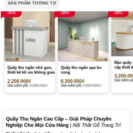
SẢN PHẨM TƯƠNG TỰ
-31%
-10%
-18%
Bàn quầy 
cấp thiết 
Quầy thu ngân nhỏ gọn,
Quầy thu ngân spa bo
thiết kế tối ưu không gian
cong
3.200.0
Giá niêm yế
2.200.000
₫
6.300.000
₫
Giá niêm yết:
3.200.000
₫
Giá niêm yết:
7.000.000
₫
Quầy Thu Ngân Cao Cấp – Giải Pháp Chuyên
Nghiệp Cho Mọi Cửa Hàng
|
Nội Thất Gỗ Trang Trí