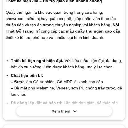
Thiết kế hiện đại – Hỗ trợ giao dịch nhanh chóng
Quầy thu ngân là khu vực quan trọng trong cửa hàng,
showroom, siêu thị hay quán cà phê, giúp nhân viên thao tác
thuận tiện và tạo ấn tượng chuyên nghiệp với khách hàng.
Nội
Thất Gỗ Trang Trí
cung cấp các mẫu
quầy thu ngân cao cấp
,
thiết kế tối ưu, phù hợp với nhiều loại hình kinh doanh.
Thiết kế tiện nghi hiện đại:
Với kiểu mẫu hiện đại, đa dạng,
bắt kịp xu hướng, luôn được khách hàng ưng ý lựa chọn.
Chất liệu bền bỉ:
–
Được làm Gỗ tự nhiên, Gỗ MDF lõi xanh cao cấp.
–
Bề mặt phủ Melamine, Veneer, sơn PU chống trầy xước, dễ
lau chùi.
Dễ dàng lắp đặt và bảo trì:
Lắp đặt đơn giản, dễ tháo ráp
Xem thêm
Giá trị lâu dài:
Chất liệu và thiết kế của sản phẩm có tuổi thọ
cao, giúp bạn tiết kiệm chi phí trong suốt quá trình sử dụng
mà không cần lo lắng về sự hao mòn hay hư hỏng.