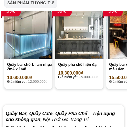
SẢN PHẨM TƯƠNG TỰ
-12%
-31%
-12%
Quầy bar chữ L lam nhựa
Quầy pha chế hiện đại
Quầy bar 
2m4 x 1m8
màu đen
10.300.000
₫
10.600.000
₫
Giá niêm yết:
15.000.000
₫
15.500.
Giá niêm yết:
12.000.000
₫
Giá niêm yế
Quầy Bar, Quầy Cafe, Quầy Pha Chế – Tiện dụng
cho không gian
| Nội Thất Gỗ Trang Trí