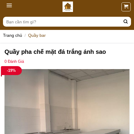
Skip
to
content
Tìm
kiếm:
Trang chủ
/
Quầy bar
Quầy pha chế mặt đá trắng ánh sao
0
Đánh Giá
-19%