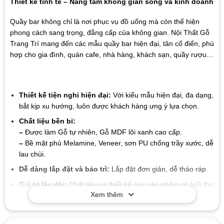
Thiết kế tinh tế – Nâng tầm không gian sống và kinh doanh
Quầy bar không chỉ là nơi phục vụ đồ uống mà còn thể hiện
phong cách sang trọng, đẳng cấp của không gian. Nội Thất Gỗ
Trang Trí mang đến các mẫu quầy bar hiện đại, tân cổ điển, phù
hợp cho gia đình, quán cafe, nhà hàng, khách sạn, quầy rượu…
Thiết kế tiện nghi hiện đại:
Với kiểu mẫu hiện đại, đa dạng,
bắt kịp xu hướng, luôn được khách hàng ưng ý lựa chọn.
Chất liệu bền bỉ:
–
Được làm Gỗ tự nhiên, Gỗ MDF lõi xanh cao cấp.
–
Bề mặt phủ Melamine, Veneer, sơn PU chống trầy xước, dễ
lau chùi.
Dễ dàng lắp đặt và bảo trì:
Lắp đặt đơn giản, dễ tháo ráp
Giá trị lâu dài:
Chất liệu và thiết kế của sản phẩm có tuổi thọ
Xem thêm
cao, giúp bạn tiết kiệm chi phí trong suốt quá trình sử dụng
mà không cần lo lắng về sự hao mòn hay hư hỏng.
Mẫu mã đa dạng
: Xưởng chúng tôi sản xuất đa dạng các