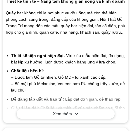
Thiết kế tinh tế – Nâng tầm không gian sống và kinh doanh
Quầy bar không chỉ là nơi phục vụ đồ uống mà còn thể hiện
phong cách sang trọng, đẳng cấp của không gian. Nội Thất Gỗ
Trang Trí mang đến các mẫu quầy bar hiện đại, tân cổ điển, phù
hợp cho gia đình, quán cafe, nhà hàng, khách sạn, quầy rượu…
Thiết kế tiện nghi hiện đại:
Với kiểu mẫu hiện đại, đa dạng,
bắt kịp xu hướng, luôn được khách hàng ưng ý lựa chọn.
Chất liệu bền bỉ:
–
Được làm Gỗ tự nhiên, Gỗ MDF lõi xanh cao cấp.
–
Bề mặt phủ Melamine, Veneer, sơn PU chống trầy xước, dễ
lau chùi.
Dễ dàng lắp đặt và bảo trì:
Lắp đặt đơn giản, dễ tháo ráp
Giá trị lâu dài:
Chất liệu và thiết kế của sản phẩm có tuổi thọ
Xem thêm
cao, giúp bạn tiết kiệm chi phí trong suốt quá trình sử dụng
mà không cần lo lắng về sự hao mòn hay hư hỏng.
Mẫu mã đa dạng
: Xưởng chúng tôi sản xuất đa dạng các