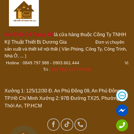
Nội Thất Gỗ Trang Trí
là cửa hàng thuộc Công Ty TNHH
Kỹ Thuật Thiết Bị Dương Gia
Đơn vị chuyên
sản xuất và thiết kế nội thất ( Văn Phòng, Công Ty, Công Trình,
Thêm ảnh đánh giá
Nhà Ở, ... )
Hotline : 0849.797.988 - 0903.661.444 Vị
Trí :
Nội Thất Gỗ TPHCM
Các định dạng ảnh được chấp nhận: jpg,png.
Name
*
Xưởng 1: 125/12/30 Đ. An Phú Đông 09, An Phú Đông,
TP.Hồ Chí Minh
Xưởng 2: 97B Đường TX25, Phường
Thới An, TP.HCM
Email
*
Lưu tên của tôi, email, và trang web trong trình duyệt này