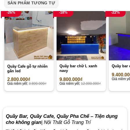
SẢN PHẨM TƯƠNG TỰ
-26%
-18%
-22%
Quầy bar chữ L xanh
Quầy bar 
Quầy Cafe gỗ tự nhiên
navy
gắn led
9.400.0
9.800.000
₫
Giá niêm yế
2.800.000
₫
Giá niêm yết:
12.000.000
₫
Giá niêm yết:
3.800.000
₫
Quầy Bar, Quầy Cafe, Quầy Pha Chế – Tiện dụng
cho không gian
| Nội Thất Gỗ Trang Trí