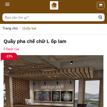
Skip
to
content
Tìm
kiếm:
Trang chủ
/
Quầy bar
Quầy pha chế chữ L ốp lam
0
Đánh Giá
-13%