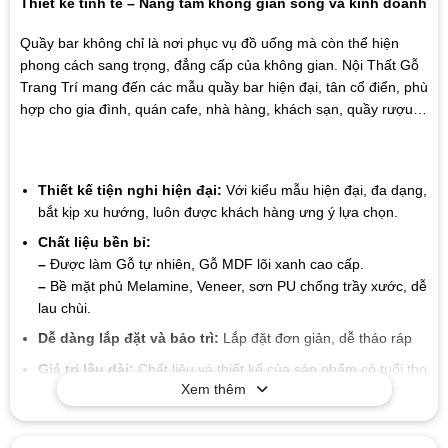
Thiết kế tinh tế – Nâng tầm không gian sống và kinh doanh
Quầy bar không chỉ là nơi phục vụ đồ uống mà còn thể hiện
phong cách sang trọng, đẳng cấp của không gian. Nội Thất Gỗ
Trang Trí mang đến các mẫu quầy bar hiện đại, tân cổ điển, phù
hợp cho gia đình, quán cafe, nhà hàng, khách sạn, quầy rượu…
Thiết kế tiện nghi hiện đại:
Với kiểu mẫu hiện đại, đa dạng,
bắt kịp xu hướng, luôn được khách hàng ưng ý lựa chọn.
Chất liệu bền bỉ:
–
Được làm Gỗ tự nhiên, Gỗ MDF lõi xanh cao cấp.
–
Bề mặt phủ Melamine, Veneer, sơn PU chống trầy xước, dễ
lau chùi.
Dễ dàng lắp đặt và bảo trì:
Lắp đặt đơn giản, dễ tháo ráp
Giá trị lâu dài:
Chất liệu và thiết kế của sản phẩm có tuổi thọ
Xem thêm
cao, giúp bạn tiết kiệm chi phí trong suốt quá trình sử dụng
mà không cần lo lắng về sự hao mòn hay hư hỏng.
Mẫu mã đa dạng
: Xưởng chúng tôi sản xuất đa dạng các