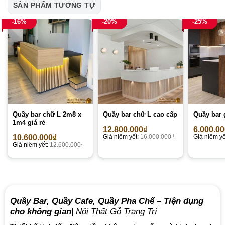
SẢN PHẨM TƯƠNG TỰ
-16%
-20%
-25%
Quầy bar chữ L 2m8 x
Quầy bar chữ L cao cấp
Quầy bar 
1m4 giá rẻ
12.800.000
₫
6.000.0
10.600.000
₫
Giá niêm yết:
16.000.000
₫
Giá niêm yế
Giá niêm yết:
12.600.000
₫
Quầy Bar, Quầy Cafe, Quầy Pha Chế – Tiện dụng
cho không gian
| Nội Thất Gỗ Trang Trí