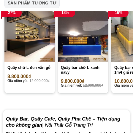
SẢN PHẨM TƯƠNG TỰ
-27%
-18%
-16%
Quầy chữ L đen vân gỗ
Quầy bar chữ L xanh
Quầy bar 
navy
1m4 giá r
8.800.000
₫
Giá niêm yết:
12.000.000
₫
9.800.000
₫
10.600.
Giá niêm yết:
12.000.000
₫
Giá niêm yế
Quầy Bar, Quầy Cafe, Quầy Pha Chế – Tiện dụng
cho không gian
| Nội Thất Gỗ Trang Trí