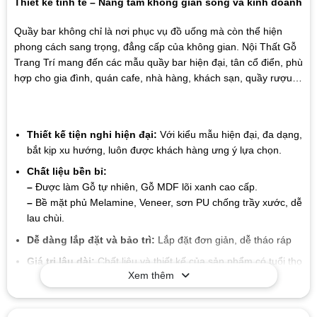
Thiết kế tinh tế – Nâng tầm không gian sống và kinh doanh
Quầy bar không chỉ là nơi phục vụ đồ uống mà còn thể hiện
phong cách sang trọng, đẳng cấp của không gian. Nội Thất Gỗ
Trang Trí mang đến các mẫu quầy bar hiện đại, tân cổ điển, phù
hợp cho gia đình, quán cafe, nhà hàng, khách sạn, quầy rượu…
Thiết kế tiện nghi hiện đại:
Với kiểu mẫu hiện đại, đa dạng,
bắt kịp xu hướng, luôn được khách hàng ưng ý lựa chọn.
Chất liệu bền bỉ:
–
Được làm Gỗ tự nhiên, Gỗ MDF lõi xanh cao cấp.
–
Bề mặt phủ Melamine, Veneer, sơn PU chống trầy xước, dễ
lau chùi.
Dễ dàng lắp đặt và bảo trì:
Lắp đặt đơn giản, dễ tháo ráp
Giá trị lâu dài:
Chất liệu và thiết kế của sản phẩm có tuổi thọ
Xem thêm
cao, giúp bạn tiết kiệm chi phí trong suốt quá trình sử dụng
mà không cần lo lắng về sự hao mòn hay hư hỏng.
Mẫu mã đa dạng
: Xưởng chúng tôi sản xuất đa dạng các