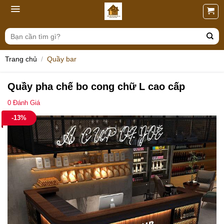
Skip
to
content
Tìm
kiếm:
Trang chủ
/
Quầy bar
Quầy pha chế bo cong chữ L cao cấp
0
Đánh Giá
-13%