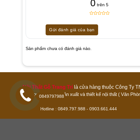
0
trên 5
0
5
0
out
Gửi đánh giá của bạn
of
based
on
customer
Sản phẩm chưa có đánh giá nào.
ratings
Hãy là người đánh giá đầu tiên cho sản 
1 trên 5 sao
2 trên 5 sao
3 trên 5 sao
Nội Thất Gỗ Trang Trí
là cửa hàng thuộc Công 
Đánh giá của bạn
Đơn vị chuyên sản xuất và thiết kế nội thất ( Văn
0849797988
Hotline : 0849.797.988 - 0903.661