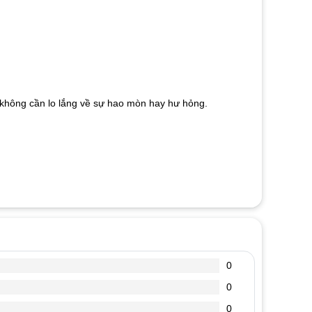
mà không cần lo lắng về sự hao mòn hay hư hỏng.
0
0
0