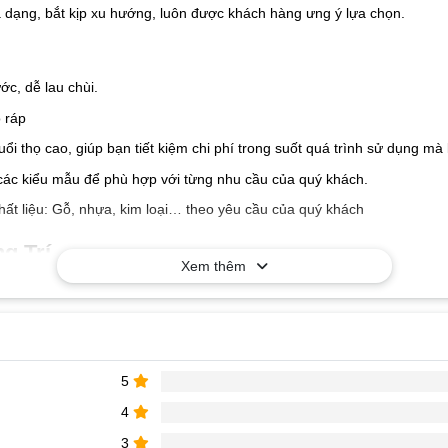
a dạng, bắt kịp xu hướng, luôn được khách hàng ưng ý lựa chọn.
c, dễ lau chùi.
 ráp
tuổi thọ cao, giúp bạn tiết kiệm chi phí trong suốt quá trình sử dụng 
các kiểu mẫu để phù hợp với từng nhu cầu của quý khách.
hất liệu: Gỗ, nhựa, kim loại… theo yêu cầu của quý khách
g Trí
Xem thêm
5
4
à nhận báo giá tốt nhất!
3