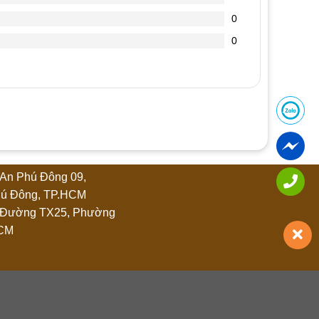
0
0
o Quán”
An Phú Đông 09,
ú Đông, TP.HCM
 Đường TX25, Phường
HCM