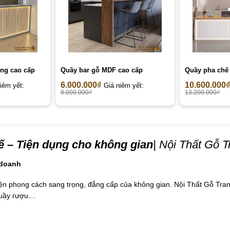
ng cao cấp
Quầy bar gỗ MDF cao cấp
Quầy pha chế
6.000.000
₫
10.600.000
₫
iêm yết:
Giá niêm yết:
8.000.000
₫
13.200.000
₫
 – Tiện dụng cho không gian
| Nội Thất Gỗ T
 doanh
ện phong cách sang trọng, đẳng cấp của không gian. Nội Thất Gỗ Tran
 quầy rượu…