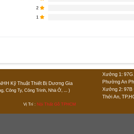
2
1
phẩm “Quầy Pha Chế Trà Sữa – Đa Năng, Tiện Lợi Ch
Xưởng 1: 97G 
4 trên 5 sao
5 trên 5 sao
Phường An Ph
Ty TNHH Kỹ Thuật Thiết Bị Dương Gia
Xưởng 2: 97B
 Phòng, Công Ty, Công Trình, Nhà Ở, ... )
Thới An, TP.
.444 Vị Trí :
Nội Thất Gỗ TPHCM