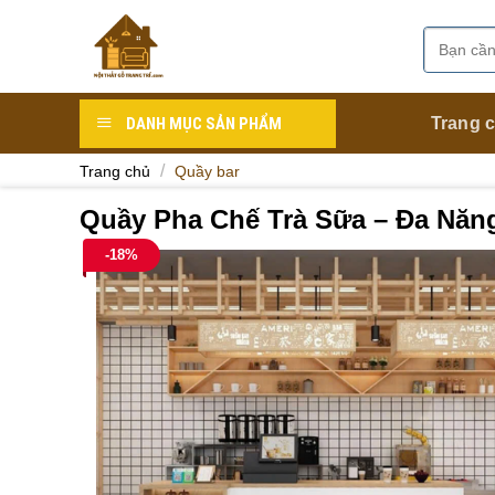
Skip
to
Tìm
Danh mục
content
kiếm:
DANH MỤC SẢN PHẨM
Trang 
/
Trang chủ
Quầy bar
Quầy Pha Chế Trà Sữa – Đa Năn
-18%