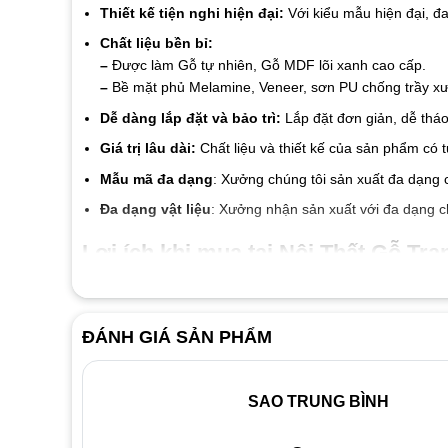
Thiết kế tiện nghi hiện đại:
Với kiểu mẫu hiện đại, đ
Chất liệu bền bỉ:
–
Được làm Gỗ tự nhiên, Gỗ MDF lõi xanh cao cấp.
–
Bề mặt phủ Melamine, Veneer, sơn PU chống trầy xướ
Dễ dàng lắp đặt và bảo trì:
Lắp đặt đơn giản, dễ tháo
Giá trị lâu dài:
Chất liệu và thiết kế của sản phẩm có 
Mẫu mã đa dạng
: Xưởng chúng tôi sản xuất đa dạng 
Đa dạng vật liệu
: Xưởng nhận sản xuất với đa dạng c
Lợi ích khi mua tại Nội Thất Gỗ Tran
Cam kết chất liệu tốt đến từng linh kiện và vật liệu
Giá thành luôn tốt nhất thị trường
ĐÁNH GIÁ SẢN PHẨM
Đội ngũ nhân viên nhiệt tình thân thiện
Dịch vụ bảo hành 2 năm, bảo trì trọn đời.
SAO TRUNG BÌNH
Liên hệ ngay với
Nội Thất Gỗ Trang Trí
để được tư vấn v