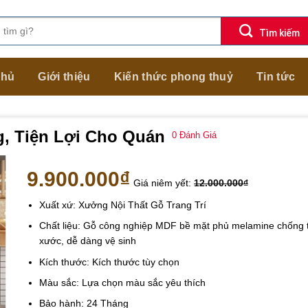
chủ
Giới thiệu
Kiến thức phong thuỷ
Tin tức
g, Tiện Lợi Cho Quán
0
Đánh Giá
9.900.000
₫
Giá niêm yết:
12.000.000
₫
Xuất xứ: Xưởng Nội Thất Gỗ Trang Trí
Chất liệu: Gỗ công nghiệp MDF bề mặt phủ melamine chống 
xước, dễ dàng vệ sinh
Kích thước: Kích thước tùy chọn
Màu sắc: Lựa chọn màu sắc yêu thích
Bảo hành: 24 Tháng