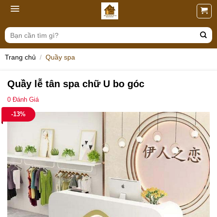
Skip
to
content
Tìm
kiếm:
Trang chủ
/
Quầy spa
Quầy lễ tân spa chữ U bo góc
0
Đánh Giá
-13%