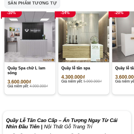
SẢN PHẨM TƯƠNG TỰ
-10%
-14%
-20%
Quầy Spa chữ L lam
Quầy lễ tân spa
Quầy lễ t
sóng
4.300.000
₫
3.600.0
3.600.000
₫
Giá niêm yết:
5.000.000
₫
Giá niêm yế
Giá niêm yết:
4.000.000
₫
Quầy Lễ Tân Cao Cấp –
Ấn Tượng Ngay Từ Cái
Nhìn Đầu Tiên
|
Nội Thất Gỗ Trang Trí