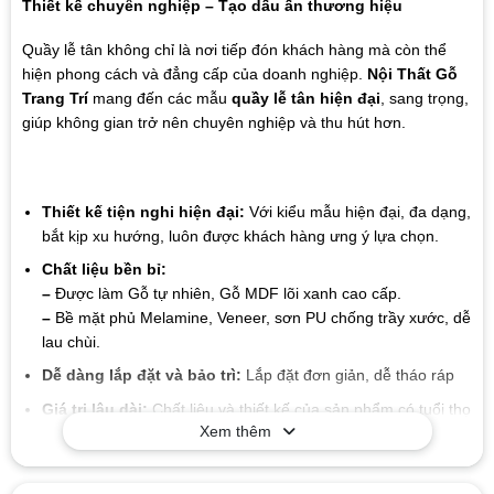
Thiết kế chuyên nghiệp – Tạo dấu ấn thương hiệu
Quầy lễ tân không chỉ là nơi tiếp đón khách hàng mà còn thể
hiện phong cách và đẳng cấp của doanh nghiệp.
Nội Thất Gỗ
Trang Trí
mang đến các mẫu
quầy lễ tân hiện đại
, sang trọng,
giúp không gian trở nên chuyên nghiệp và thu hút hơn.
Thiết kế tiện nghi hiện đại:
Với kiểu mẫu hiện đại, đa dạng,
bắt kịp xu hướng, luôn được khách hàng ưng ý lựa chọn.
Chất liệu bền bỉ:
–
Được làm Gỗ tự nhiên, Gỗ MDF lõi xanh cao cấp.
–
Bề mặt phủ Melamine, Veneer, sơn PU chống trầy xước, dễ
lau chùi.
Dễ dàng lắp đặt và bảo trì:
Lắp đặt đơn giản, dễ tháo ráp
Giá trị lâu dài:
Chất liệu và thiết kế của sản phẩm có tuổi thọ
Xem thêm
cao, giúp bạn tiết kiệm chi phí trong suốt quá trình sử dụng
mà không cần lo lắng về sự hao mòn hay hư hỏng.
Mẫu mã đa dạng
: Xưởng chúng tôi sản xuất đa dạng các