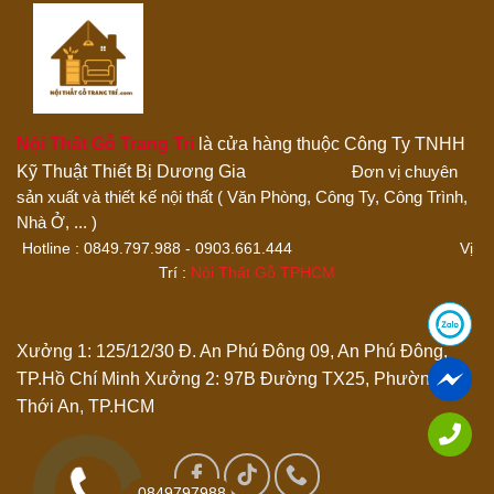
Đánh giá của bạn
Nội Thất Gỗ Trang Trí
là cửa hàng thuộc Công Ty TNHH
Kỹ Thuật Thiết Bị Dương Gia
Đơn vị chuyên
sản xuất và thiết kế nội thất ( Văn Phòng, Công Ty, Công Trình,
Thêm ảnh đánh giá
Nhà Ở, ... )
Hotline : 0849.797.988 - 0903.661.444 Vị
Trí :
Nội Thất Gỗ TPHCM
Các định dạng ảnh được chấp nhận: jpg,png.
Name
*
Xưởng 1: 125/12/30 Đ. An Phú Đông 09, An Phú Đông,
TP.Hồ Chí Minh
Xưởng 2: 97B Đường TX25, Phường
Thới An, TP.HCM
Email
*
Lưu tên của tôi, email, và trang web trong trình duyệt này
0849797988