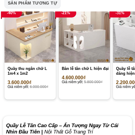
SẢN PHẨM TƯƠNG TỰ
-40%
-21%
-31%
Quầy thu ngân chữ L
Bàn lễ tân chữ L hiện đại
Quầy lễ tâ
1m4 x 1m2
dáng hiện
4.600.000
₫
3.600.000
₫
Giá niêm yết:
5.800.000
₫
2.200.0
Giá niêm yết:
6.000.000
₫
Giá niêm yế
Quầy Lễ Tân Cao Cấp –
Ấn Tượng Ngay Từ Cái
Nhìn Đầu Tiên
|
Nội Thất Gỗ Trang Trí