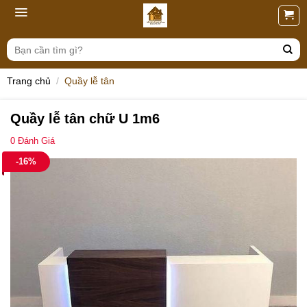
Skip
to
content
Tìm
kiếm:
Trang chủ
/
Quầy lễ tân
Quầy lễ tân chữ U 1m6
0
Đánh Giá
-16%