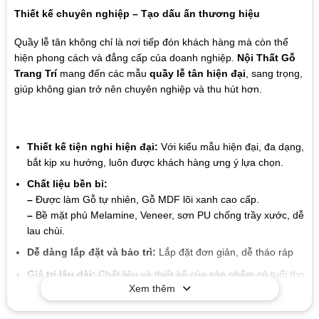
Thiết kế chuyên nghiệp – Tạo dấu ấn thương hiệu
Quầy lễ tân không chỉ là nơi tiếp đón khách hàng mà còn thể
hiện phong cách và đẳng cấp của doanh nghiệp.
Nội Thất Gỗ
Trang Trí
mang đến các mẫu
quầy lễ tân hiện đại
, sang trọng,
giúp không gian trở nên chuyên nghiệp và thu hút hơn.
Thiết kế tiện nghi hiện đại:
Với kiểu mẫu hiện đại, đa dạng,
bắt kịp xu hướng, luôn được khách hàng ưng ý lựa chọn.
Chất liệu bền bỉ:
–
Được làm Gỗ tự nhiên, Gỗ MDF lõi xanh cao cấp.
–
Bề mặt phủ Melamine, Veneer, sơn PU chống trầy xước, dễ
lau chùi.
Dễ dàng lắp đặt và bảo trì:
Lắp đặt đơn giản, dễ tháo ráp
Giá trị lâu dài:
Chất liệu và thiết kế của sản phẩm có tuổi thọ
Xem thêm
cao, giúp bạn tiết kiệm chi phí trong suốt quá trình sử dụng
mà không cần lo lắng về sự hao mòn hay hư hỏng.