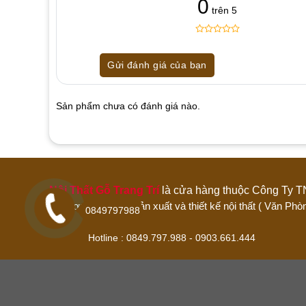
0
trên 5
0
5
0
out
Gửi đánh giá của bạn
of
based
on
customer
Sản phẩm chưa có đánh giá nào.
ratings
Hãy là người đánh giá đầu tiên cho sản p
1 trên 5 sao
2 trên 5 sao
3 trên 5 sao
Nội Thất Gỗ Trang Trí
là cửa hàng thuộc Công 
Đánh giá của bạn
Đơn vị chuyên sản xuất và thiết kế nội thất ( Văn
0849797988
Hotline : 0849.797.988 - 0903.661