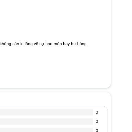
mà không cần lo lắng về sự hao mòn hay hư hỏng.
0
0
0