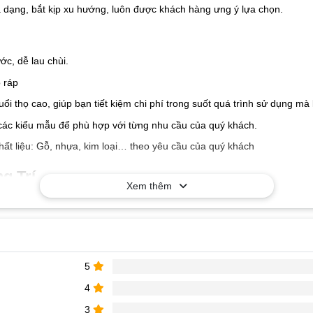
a dạng, bắt kịp xu hướng, luôn được khách hàng ưng ý lựa chọn.
c, dễ lau chùi.
 ráp
tuổi thọ cao, giúp bạn tiết kiệm chi phí trong suốt quá trình sử dụng 
các kiểu mẫu để phù hợp với từng nhu cầu của quý khách.
hất liệu: Gỗ, nhựa, kim loại… theo yêu cầu của quý khách
g Trí
Xem thêm
5
4
à nhận báo giá tốt nhất!
3