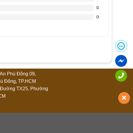
0
0
An Phú Đông 09,
ú Đông, TP.HCM
 Đường TX25, Phường
HCM