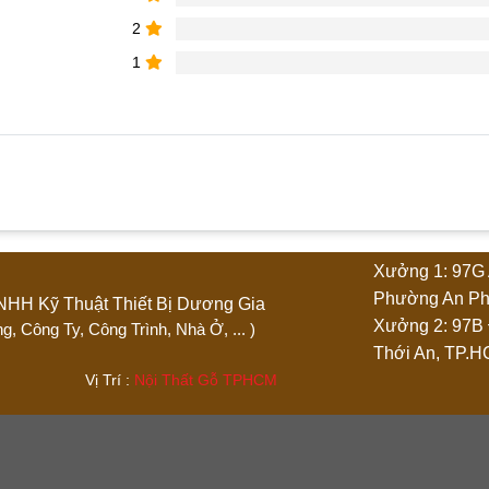
2
1
hẩm “Quầy lễ tân chữ L”
Xưởng 1: 97G 
4 trên 5 sao
5 trên 5 sao
Phường An Ph
Ty TNHH Kỹ Thuật Thiết Bị Dương Gia
Xưởng 2: 97B
 Phòng, Công Ty, Công Trình, Nhà Ở, ... )
Thới An, TP.
.444 Vị Trí :
Nội Thất Gỗ TPHCM