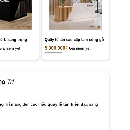
hữ L sang trọng
Quầy lễ tân cao cấp lam sóng gỗ
5.300.000
₫
Giá niêm yết:
Giá niêm yết:
7.000.000
₫
g Trí
g Trí
mang đến các mẫu
quầy lễ tân hiện đại
, sang