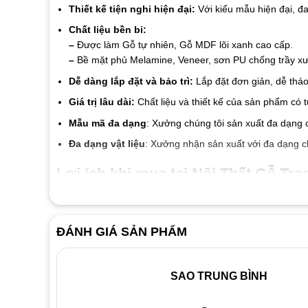
Thiết kế tiện nghi hiện đại:
Với kiểu mẫu hiện đại, đ
Chất liệu bền bỉ:
–
Được làm Gỗ tự nhiên, Gỗ MDF lõi xanh cao cấp.
–
Bề mặt phủ Melamine, Veneer, sơn PU chống trầy xướ
Dễ dàng lắp đặt và bảo trì:
Lắp đặt đơn giản, dễ tháo
Giá trị lâu dài:
Chất liệu và thiết kế của sản phẩm có 
Mẫu mã đa dạng
: Xưởng chúng tôi sản xuất đa dạng 
Đa dạng vật liệu
: Xưởng nhận sản xuất với đa dạng c
Lợi ích khi mua tại Nội Thất Gỗ Tran
Cam kết chất liệu tốt đến từng linh kiện và vật liệu
Giá thành luôn tốt nhất thị trường
ĐÁNH GIÁ SẢN PHẨM
Đội ngũ nhân viên nhiệt tình thân thiện
Dịch vụ bảo hành 2 năm, bảo trì trọn đời.
SAO TRUNG BÌNH
Liên hệ ngay với
Nội Thất Gỗ Trang Trí
để được tư vấn v