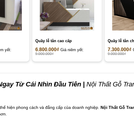
Quầy lễ tân cao cấp
Quầy lễ tân c
6.800.000
₫
7.300.000
₫
êm yết:
Giá niêm yết:
9.000.000
₫
9.000.000
₫
gay Từ Cái Nhìn Đầu Tiên
|
Nội Thất Gỗ Tran
n thể hiện phong cách và đẳng cấp của doanh nghiệp.
Nội Thất Gỗ Tran
hơn.