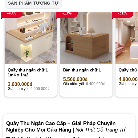
SẢN PHẨM TƯƠNG TỰ
-40%
-13%
-31%
Quầy thu ngân chữ L
Bàn thu ngân chữ L
Quầy chữ 
1m4 x 1m2
5.560.000
₫
4.800.0
3.600.000
₫
Giá niêm yết:
6.400.000
₫
Giá niêm yế
Giá niêm yết:
6.000.000
₫
Quầy Thu Ngân Cao Cấp – Giải Pháp Chuyên
Nghiệp Cho Mọi Cửa Hàng
|
Nội Thất Gỗ Trang Trí