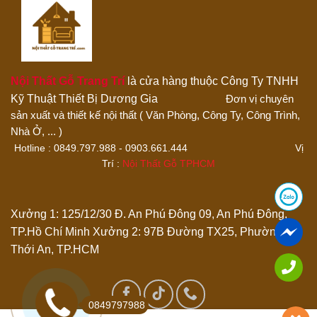
Nội Thất Gỗ Trang Trí
là cửa hàng thuộc Công Ty TNHH
Kỹ Thuật Thiết Bị Dương Gia
Đơn vị chuyên
sản xuất và thiết kế nội thất ( Văn Phòng, Công Ty, Công Trình,
Thêm ảnh đánh giá
Nhà Ở, ... )
Hotline : 0849.797.988 - 0903.661.444 Vị
Trí :
Nội Thất Gỗ TPHCM
Các định dạng ảnh được chấp nhận: jpg,png.
Name
*
Xưởng 1: 125/12/30 Đ. An Phú Đông 09, An Phú Đông,
TP.Hồ Chí Minh
Xưởng 2: 97B Đường TX25, Phường
Thới An, TP.HCM
Email
*
Lưu tên của tôi, email, và trang web trong trình duyệt này
0849797988
cho lần bình luận kế tiếp của tôi.