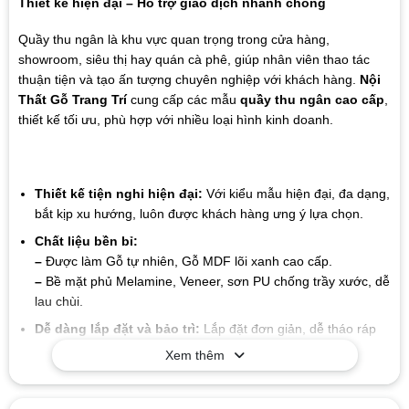
Thiết kế hiện đại – Hỗ trợ giao dịch nhanh chóng
Quầy thu ngân là khu vực quan trọng trong cửa hàng,
showroom, siêu thị hay quán cà phê, giúp nhân viên thao tác
thuận tiện và tạo ấn tượng chuyên nghiệp với khách hàng.
Nội
Thất Gỗ Trang Trí
cung cấp các mẫu
quầy thu ngân cao cấp
,
thiết kế tối ưu, phù hợp với nhiều loại hình kinh doanh.
Thiết kế tiện nghi hiện đại:
Với kiểu mẫu hiện đại, đa dạng,
bắt kịp xu hướng, luôn được khách hàng ưng ý lựa chọn.
Chất liệu bền bỉ:
–
Được làm Gỗ tự nhiên, Gỗ MDF lõi xanh cao cấp.
–
Bề mặt phủ Melamine, Veneer, sơn PU chống trầy xước, dễ
lau chùi.
Dễ dàng lắp đặt và bảo trì:
Lắp đặt đơn giản, dễ tháo ráp
Xem thêm
Giá trị lâu dài:
Chất liệu và thiết kế của sản phẩm có tuổi thọ
cao, giúp bạn tiết kiệm chi phí trong suốt quá trình sử dụng
mà không cần lo lắng về sự hao mòn hay hư hỏng.