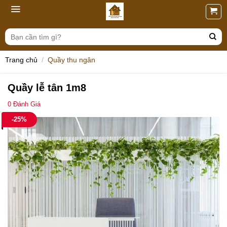
Skip
to
content
Tìm
kiếm:
Trang chủ
/
Quầy thu ngân
Quầy lễ tân 1m8
0
Đánh Giá
-25%